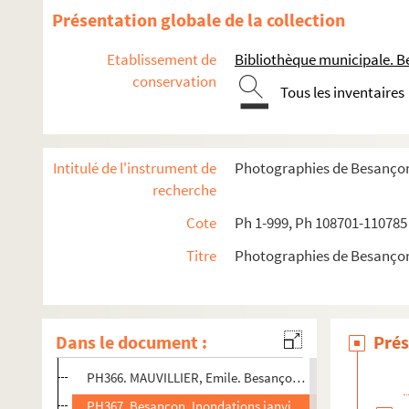
PH353. Besançon. Ancien quai Napoléon [actuel quai de St
Présentation globale de la collection
PH354. Besançon. Ancien quai d'Arènes [actuel quai Veil-
Etablissement de
Bibliothèque municipale. B
PH355. Besançon. Ancien quai d'Arènes [actuel quai Veil-
conservation
Tous les inventaires
PH356. Besançon. Moulin Saint-Paul (vue prise de sous le
PH357. Besançon. Faubourg Rivotte et Porte taillée
PH358. Besançon. Barque lavandière
Intitulé de l'instrument de
Photographies de Besanço
PH359. Besançon. Parc de Chamars
recherche
PH360. Besançon. Entrée du pont Canot
Cote
Ph 1-999, Ph 108701-110785
PH361. TOURNIER, Victor [Morez]. Besançon, Bateaux lavoir
Titre
Photographies de Besanço
PH362. Besançon. Le Doubs, île aux Moineaux, vue sur le 
PH363. Besançon. Porte taillée
PH364. Besançon. Entrée de l'hôpital Saint-Jacques
Dans le document :
Prés
PH365. Besançon. Entrée de l'hôpital Saint-Jacques
PH366. MAUVILLIER, Emile. Besançon. Inondations janvier
PH367. Besançon. Inondations janvier 1910, cour caserne