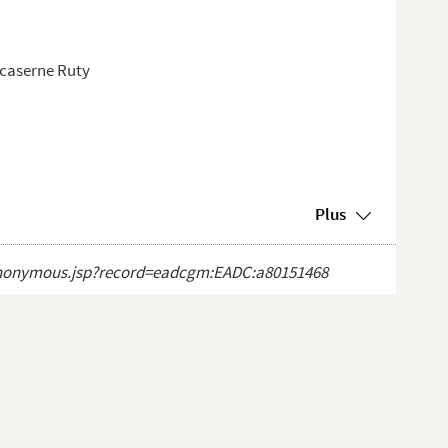
 caserne Ruty
Plus
ct_anonymous.jsp?record=eadcgm:EADC:a80151468