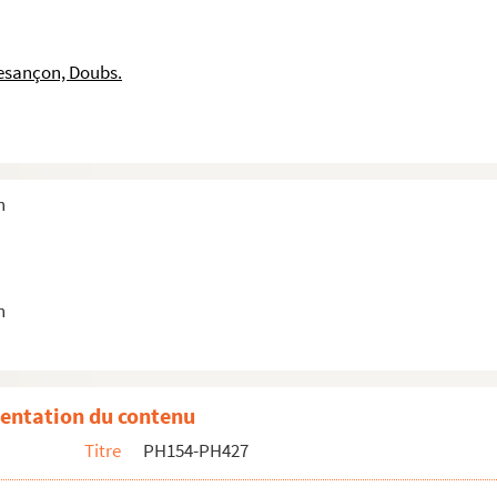
rasbourg], jusqu'à la tour de la Pelote
Picard] et pont Battant, avec barque lavandière
esançon, Doubs.
Picard] et pont Battant, avec 2 barques lavandières
 pont de la République)
n
s et Pt. St. Pierre [barques lavandières, pont de ...
n
pont de Bregille
entation du contenu
Titre
PH154-PH427
 1910, avenue Elisée-Cusenier, ancienne caserne Lyau...
 Ruty