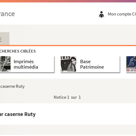
rance
Mon compte C
E
embre 1944
CHERCHES CIBLÉES
embre 1944
Imprimés
Base
embre 1944
multimédia
Patrimoine
embre 1944
embre 1944
 caserne Ruty
embre 1944
Notice
1 sur 1
embre 1944
 ? - Ballon dirigeable et militaires
ur caserne Ruty
 ? - Ballon dirigeable, véhicules et militaires
 ? - Militaires