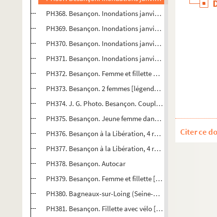
PH368. Besançon. Inondations janvier 1910, rue Charles 
PH369. Besançon. Inondations janvier 1910
PH370. Besançon. Inondations janvier 1910, place de la 
PH371. Besançon. Inondations janvier 1910, bois accumul
PH372. Besançon. Femme et fillette au 1er plan, passants 
PH373. Besançon. 2 femmes [légende ms. au dos : Marie, 
PH374. J. G. Photo. Besançon. Couple dans un coeur [Lég
PH375. Besançon. Jeune femme dans un parc
Citer ce d
PH376. Besançon à la Libération, 4 rue du Commandant
PH377. Besançon à la Libération, 4 rue du Commandant
PH378. Besançon. Autocar
PH379. Besançon. Femme et fillette [légende ms. au dos 
PH380. Bagneaux-sur-Loing (Seine-et-Marne). Vedette ang
PH381. Besançon. Fillette avec vélo [légende ms. au dos :