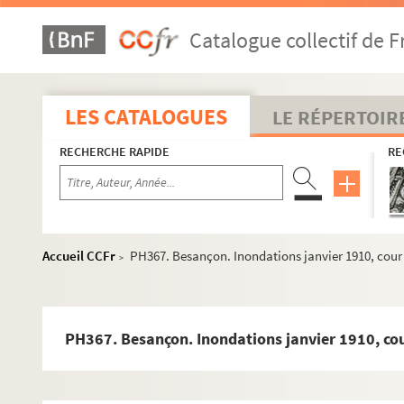
PH342-8. Besançon. Pont de la République en 1944
Catalogue collectif de F
PH342-9. Besançon.Passerelle Denfert-Rochereau, 1944
PH342-10. Besançon.Passerelle Denfert-Rochereau, 1944
PH342-11. Besançon. Pont Bregille en 1944
LES CATALOGUES
LE RÉPERTOIR
PH343. Epeugney (Doubs). Scènes de la Libération, sept
RECHERCHE RAPIDE
RE
PH344. Epeugney (Doubs). Scènes de la Libération, sept
PH345. Epeugney (Doubs). Scènes de la Libération, sept
PH346. Epeugney (Doubs). Scènes de la Libération, sept
PH347. Epeugney (Doubs). Scènes de la Libération, sept
Accueil CCFr
PH367. Besançon. Inondations janvier 1910, cour
>
PH348. Epeugney (Doubs). Scènes de la Libération, sept
PH349. Epeugney (Doubs). Scènes de la Libération, sept
PH350. Scènes militaires d'aérostation dans le Doubs, 1930
PH367. Besançon. Inondations janvier 1910, co
PH351. Scènes militaires d'aérostation dans le Doubs, 1930
PH352. Scènes militaires d'aérostation dans le Doubs, 1930