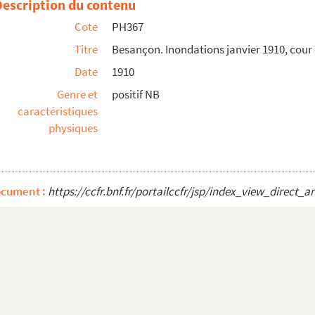
Description du contenu
Nodier
Cote
PH367
Titre
Besançon. Inondations janvier 1910, cour
Révolution
Date
1910
é à la Gare d'Eau
Genre et
positif NB
au 2e plan, sur la passerelle provisoire remplaçan...
caractéristiques
physiques
1930-1940]
ende ms au dos : Marie, Armand, 1945]
ocument :
https://ccfr.bnf.fr/portailccfr/jsp/index_view_dire
-Guey
-Guey
: maman, Christiane]
laise sur le canal
 Christiane]