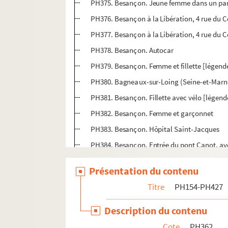
PH375. Besançon. Jeune femme dans un pa
PH376. Besançon à la Libération, 4 rue d
PH377. Besançon à la Libération, 4 rue d
PH378. Besançon. Autocar
PH379. Besançon. Femme et fillette [légend
PH380. Bagneaux-sur-Loing (Seine-et-Marne)
PH381. Besançon. Fillette avec vélo [légende
PH382. Besançon. Femme et garçonnet
PH383. Besançon. Hôpital Saint-Jacques
PH384. Besançon. Entrée du pont Canot, a
PH385. Besançon. Vue en direction de la cit
Présentation du contenu
PH386. Besançon. Vue en direction de la cit
Titre
PH154-PH427
PH387. Besançon. Le Doubs, vue du quai Vei
PH388. Besançon. Le Doubs, vue du quai Vei
Description du contenu
PH389. Besançon. Hôpital Saint-Jacques
Cote
PH362