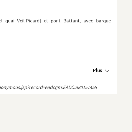
el quai Veil-Picard] et pont Battant, avec barque
Plus
ct_anonymous.jsp?record=eadcgm:EADC:a80151455