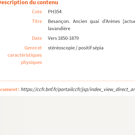
Description du contenu
Picard] et pont Battant, avec 2 barques lavandières
Cote
PH354
 pont de la République)
Titre
Besançon. Ancien quai d'Arènes [actu
lavandière
Date
Vers 1850-1879
Genre et
stéréoscopie / positif sépia
caractéristiques
physiques
s et Pt. St. Pierre [barques lavandières, pont de ...
pont de Bregille
ocument :
https://ccfr.bnf.fr/portailccfr/jsp/index_view_dire
 1910, avenue Elisée-Cusenier, ancienne caserne Lyau...
 Ruty
Nodier