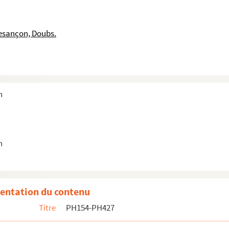
esançon, Doubs.
embre 1944
embre 1944
embre 1944
n
embre 1944
embre 1944
embre 1944
n
embre 1944
 ? - Ballon dirigeable et militaires
 ? - Ballon dirigeable, véhicules et militaires
entation du contenu
 ? - Militaires
Titre
PH154-PH427
rasbourg], jusqu'à la tour de la Pelote
Picard] et pont Battant, avec barque lavandière