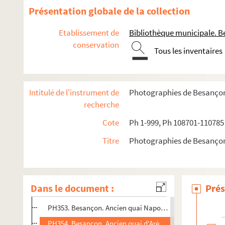
PH342-9. Besançon.Passerelle Denfert-Rochereau, 1944
Présentation globale de la collection
PH342-10. Besançon.Passerelle Denfert-Rochereau, 1944
Etablissement de
Bibliothèque municipale. B
PH342-11. Besançon. Pont Bregille en 1944
conservation
Tous les inventaires
PH343. Epeugney (Doubs). Scènes de la Libération, sept
PH344. Epeugney (Doubs). Scènes de la Libération, sept
PH345. Epeugney (Doubs). Scènes de la Libération, sept
Intitulé de l'instrument de
Photographies de Besanço
PH346. Epeugney (Doubs). Scènes de la Libération, sept
recherche
PH347. Epeugney (Doubs). Scènes de la Libération, sept
Cote
Ph 1-999, Ph 108701-110785
PH348. Epeugney (Doubs). Scènes de la Libération, sept
Titre
Photographies de Besanço
PH349. Epeugney (Doubs). Scènes de la Libération, sept
PH350. Scènes militaires d'aérostation dans le Doubs, 1930
PH351. Scènes militaires d'aérostation dans le Doubs, 1930
Dans le document :
Prés
PH352. Scènes militaires d'aérostation dans le Doubs, 1930
PH353. Besançon. Ancien quai Napoléon [actuel quai de St
PH354. Besançon. Ancien quai d'Arènes [actuel quai Veil-