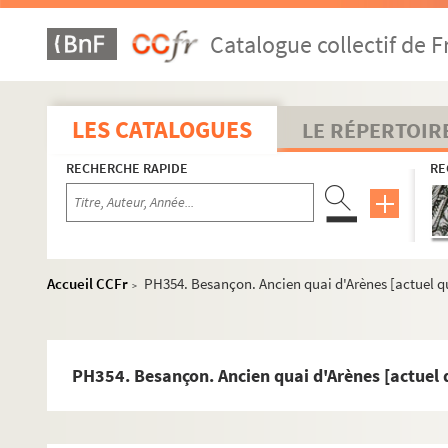
PH337. Besançon. Passerelle Denfert-Rochereau détruite
Catalogue collectif de F
PH338. Besançon. Entrée du canal sous la Citadelle, éclu
PH339. Besançon. Entrée du canal sous la Citadelle, dev
PH340. Besançon. Pont de la République, 1944
LES CATALOGUES
LE RÉPERTOIR
PH341. Besançon. Pont de la République, 1944
RECHERCHE RAPIDE
RE
PH342. Besançon. Pont Battant, 1944
PH342-1. Besançon. Pont Battant, 1944
PH342-2. Besançon. Passerelle du chemin de fer à Rivotte
PH342-3. Besançon. Pont de Velotte en 1944
Accueil CCFr
PH354. Besançon. Ancien quai d'Arènes [actuel qu
>
PH342-4. Besançon. Entrée du canal sous la Citadelle, éc
PH342-5. Besançon. Passerelle du chemin de fer à Rivotte
PH342-6. Besançon. Pont Bregille en 1944
PH354. Besançon. Ancien quai d'Arènes [actuel q
PH342-7. Besançon. Pont Canot en 1944
PH342-8. Besançon. Pont de la République en 1944