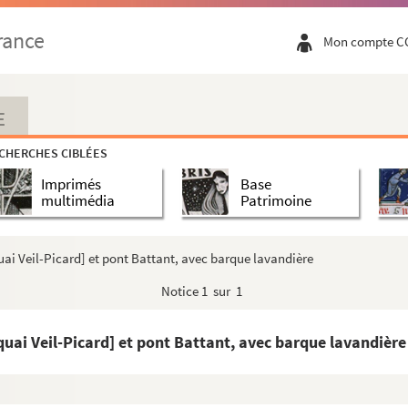
, septembre 1944
rance
Mon compte C
se, 1944
ant la manufacture de montres Bloch-Geismar, 1944
E
CHERCHES CIBLÉES
Imprimés
Base
multimédia
Patrimoine
 en 1944
ai Veil-Picard] et pont Battant, avec barque lavandière
luse, 1944
Notice
1 sur 1
 en 1944
uai Veil-Picard] et pont Battant, avec barque lavandière