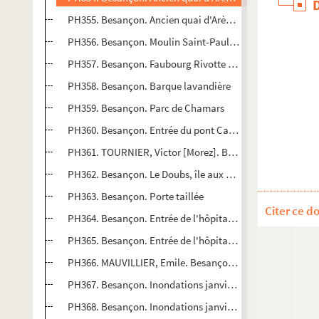
PH355. Besançon. Ancien quai d'Arènes [actuel quai Veil-
PH356. Besançon. Moulin Saint-Paul (vue prise de sous le
PH357. Besançon. Faubourg Rivotte et Porte taillée
PH358. Besançon. Barque lavandière
PH359. Besançon. Parc de Chamars
PH360. Besançon. Entrée du pont Canot
PH361. TOURNIER, Victor [Morez]. Besançon, Bateaux lavoir
PH362. Besançon. Le Doubs, île aux Moineaux, vue sur le 
PH363. Besançon. Porte taillée
Citer ce d
PH364. Besançon. Entrée de l'hôpital Saint-Jacques
PH365. Besançon. Entrée de l'hôpital Saint-Jacques
PH366. MAUVILLIER, Emile. Besançon. Inondations janvier
PH367. Besançon. Inondations janvier 1910, cour caserne
PH368. Besançon. Inondations janvier 1910, rue Charles 