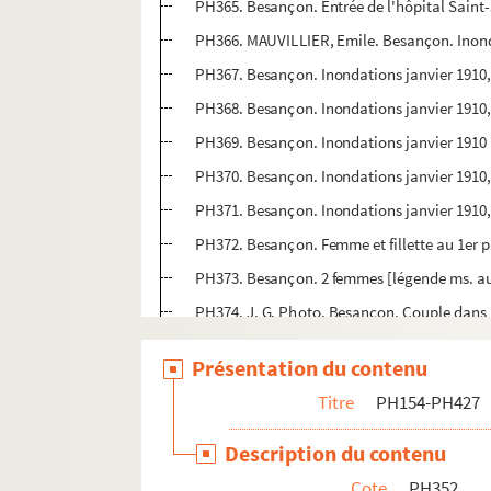
PH365. Besançon. Entrée de l'hôpital Saint
PH366. MAUVILLIER, Emile. Besançon. Inonda
PH367. Besançon. Inondations janvier 1910,
PH368. Besançon. Inondations janvier 1910,
PH369. Besançon. Inondations janvier 1910
PH370. Besançon. Inondations janvier 1910,
PH371. Besançon. Inondations janvier 1910,
PH372. Besançon. Femme et fillette au 1er pl
PH373. Besançon. 2 femmes [légende ms. au 
PH374. J. G. Photo. Besançon. Couple dans 
PH375. Besançon. Jeune femme dans un pa
Présentation du contenu
PH376. Besançon à la Libération, 4 rue d
Titre
PH154-PH427
PH377. Besançon à la Libération, 4 rue d
PH378. Besançon. Autocar
Description du contenu
PH379. Besançon. Femme et fillette [légend
Cote
PH352