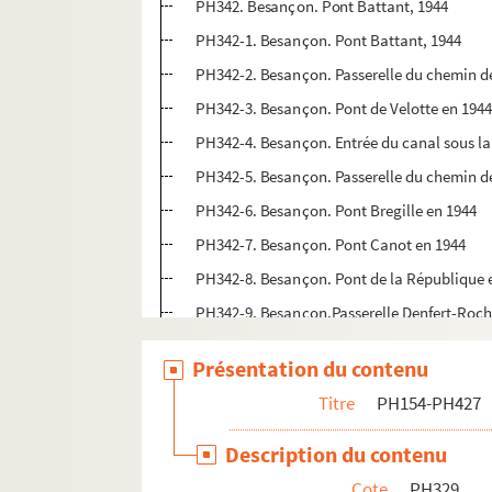
PH342. Besançon. Pont Battant, 1944
PH342-1. Besançon. Pont Battant, 1944
PH342-2. Besançon. Passerelle du chemin de 
PH342-3. Besançon. Pont de Velotte en 194
PH342-4. Besançon. Entrée du canal sous la 
PH342-5. Besançon. Passerelle du chemin de 
PH342-6. Besançon. Pont Bregille en 1944
PH342-7. Besançon. Pont Canot en 1944
PH342-8. Besançon. Pont de la République 
PH342-9. Besançon.Passerelle Denfert-Roch
PH342-10. Besançon.Passerelle Denfert-Roc
Présentation du contenu
PH342-11. Besançon. Pont Bregille en 1944
Titre
PH154-PH427
PH343. Epeugney (Doubs). Scènes de la Lib
PH344. Epeugney (Doubs). Scènes de la Lib
Description du contenu
PH345. Epeugney (Doubs). Scènes de la Lib
Cote
PH329