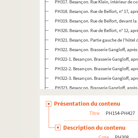
PH317. Besançon. Rue Klein, intérieur de co
PH318. Besançon. Rue de Belfort, n° 17, apr
PH319. Besançon. Rue de Belfort, devant la 
PH320. Besançon. Rue de Belfort, n° 12, apr
PH321. Besançon. Partie gauche de l'hôtel de
PH322. Besançon. Brasserie Gangloff, après
PH322-1. Besançon. Brasserie Gangloff, apr
PH322-2. Besançon. Brasserie Gangloff, apr
PH322-3. Besançon. Brasserie Gangloff, apr
PH323. Besançon. Brasserie Gangloff, après
PH324. Besançon. Rue des Chaprais, après l
Présentation du contenu
PH324-1. Besançon. Rue des Chaprais, après
Titre
PH154-PH427
PH324-2. Besançon. Rue de l'Industrie, aprè
PH325. Besançon. Salon de coiffure accolé à
Description du contenu
PH326. Besançon. Rue Klein, après les bomb
Cote
PH308