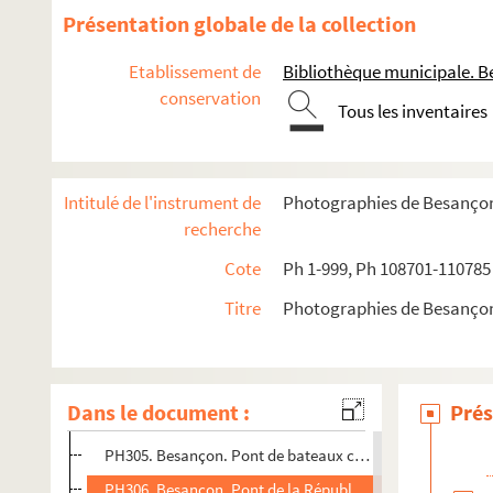
PH292. Besançon. Inondations 1910, Lycée Victor Hugo, co
Présentation globale de la collection
PH293. Besançon. Inondations 1910, Lycée Victor Hugo, c
Etablissement de
Bibliothèque municipale. B
PH294. Besançon. Inondations janvier 1910, rue de l'Or
conservation
Tous les inventaires
PH295. Besançon. Inondations janvier 1910, cour du 14 Gr
PH296. MAUVILLIER, Emile. Besançon. Inondations janvie
PH297. MAUVILLIER, Emile. Besançon. Inondations janvier
Intitulé de l'instrument de
Photographies de Besanço
PH298. MAUVILLIER, Emile. Besançon. Inondations janvie
recherche
PH299. MAUVILLIER, Emile. Besançon. Inondations janvier
Cote
Ph 1-999, Ph 108701-110785
PH300. MAUVILLIER, Emile. Besançon. Inondations janvier 
Titre
Photographies de Besanço
PH301. MAUVILLIER, Emile. Besançon. Inondations janvier 
PH302. MAUVILLIER, Emile. Besançon. Inondations janvier 
PH303. Besançon. Pont de Velotte sauté, 16 juin 1940
Dans le document :
Prés
PH304. Besançon. Pont Canot sauté, 16 juin 1940
PH305. Besançon. Pont de bateaux construit en 1940 pour 
PH306. Besançon. Pont de la République sauté, 16 juin 1