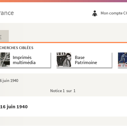
 1910, rue de la République (Grand Hôtel de l'Europe...
rance
Mon compte C
épublique, en direction des Chaprais
 Micaud
er 1910, promenade Micaud
E
910, pont Battant, en direction de la place Jouffr...
CHERCHES CIBLÉES
910, pont Battant, en direction de la place Jouffr...
Imprimés
Base
r 1910, pont Battant
multimédia
Patrimoine
1910, pont Battant [carte postale d'après la photo ...
 1910, Grande Rue, en direction du pont Battant
6 juin 1940
1910, Grande Rue, en direction du pont Battant [car...
Notice
1 sur 1
 1910, rue Claude Pouillet
1910, rue Claude Pouillet [carte postale d'après la...
16 juin 1940
en direction du pont Battant