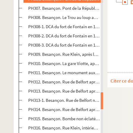
PH307. Besançon. Pont de la République sauté, 16 juin 1
PH308. Besançon. Le Trou au loup après la bataille de Mor
PH308-1. DCA du fort de Fontain en 1939-1940 - Défense
PH308-2. DCA du fort de Fontain en 1939-1940 - Défense
PH308-3. DCA du fort de Fontain en 1939-1940 - Défense
PH309. Besançon. Rue Klein, après les bombardements, 16
PH310. Besançon. La gare Viotte, après les bombardements
PH311. Besançon. Le monument aux morts devant la gare V
Citer ce d
PH312. Besançon. Rue de Belfort après les bombardements
PH313. Besançon. Rue de Belfort après les bombardements
PH313-1. Besançon. Rue de Belfort n° 17 après les bombar
PH314. Besançon. Rue de Belfort après les bombardements
PH315. Besançon. Bombe non éclatée tombée sur le lit da
PH316. Besançon. Rue Klein, intérieur de cour après les 