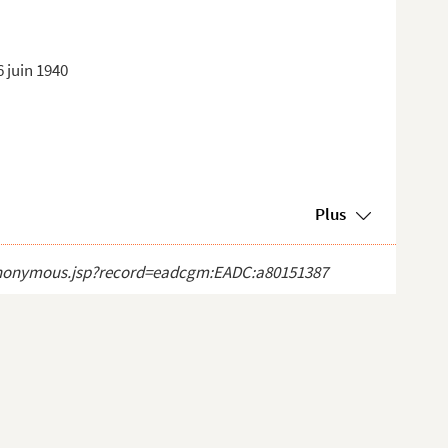
 juin 1940
Plus
ct_anonymous.jsp?record=eadcgm:EADC:a80151387