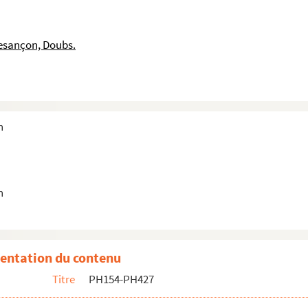
ur du "petit lycée"
our du grand lycée"
esançon, Doubs.
me de Chamars
ande Rue (ancien hôtel Mignot de la Balme, puis Vie...
r 1910, Prés-de-Vaux, papeterie
 1910, avenue Elisée-Cusenier, caserne Lyautey
n
r 1910, place Saint-Jacques, en direction de Chamars
 1910, rue d'Alsace
1910, pont de la République (canal Saint-Pierre), s...
n
1910, pont de la République (canal Saint-Pierre), s...
1910, pont de la République (canal Saint-Pierre), s...
entation du contenu
Titre
PH154-PH427
remplacer le pont Battant, 16 juin 1940, 16 heures
940