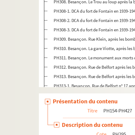
PH308. Besançon. Le Trou au loup après la b
PH308-1. DCA du fort de Fontain en 1939-1
PH308-2. DCA du fort de Fontain en 1939-1
PH308-3. DCA du fort de Fontain en 1939-1
PH309. Besançon. Rue Klein, après les bomb
PH310. Besançon. La gare Viotte, après les 
PH311. Besançon. Le monument aux morts dev
PH312. Besançon. Rue de Belfort après les 
PH313. Besançon. Rue de Belfort après les 
PH313-1. Besançon. Rue de Belfort n° 17 apr
PH314. Besançon. Rue de Belfort après les 
Présentation du contenu
PH315. Besançon. Bombe non éclatée tombée 
Titre
PH154-PH427
PH316. Besançon. Rue Klein, intérieur de co
PH317. Besançon. Rue Klein, intérieur de co
Description du contenu
PH318. Besançon. Rue de Belfort, n° 17, apr
Cote
PH295