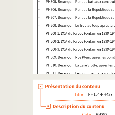
PH305. Besançon. Pont de bateaux construit 
PH306. Besançon. Pont de la République sau
PH307. Besançon. Pont de la République sau
PH308. Besançon. Le Trou au loup après la b
PH308-1. DCA du fort de Fontain en 1939-1
PH308-2. DCA du fort de Fontain en 1939-1
PH308-3. DCA du fort de Fontain en 1939-1
PH309. Besançon. Rue Klein, après les bomb
PH310. Besançon. La gare Viotte, après les 
PH311. Besançon. Le monument aux morts dev
PH312. Besançon. Rue de Belfort après les 
Présentation du contenu
PH313. Besançon. Rue de Belfort après les 
Titre
PH154-PH427
PH313-1. Besançon. Rue de Belfort n° 17 apr
PH314. Besançon. Rue de Belfort après les 
Description du contenu
PH315. Besançon. Bombe non éclatée tombée 
Cote
PH292