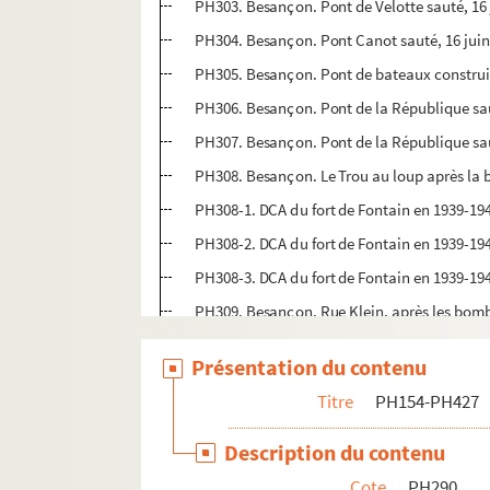
PH303. Besançon. Pont de Velotte sauté, 16 
PH304. Besançon. Pont Canot sauté, 16 juin
PH305. Besançon. Pont de bateaux construit 
PH306. Besançon. Pont de la République sau
PH307. Besançon. Pont de la République sau
PH308. Besançon. Le Trou au loup après la b
PH308-1. DCA du fort de Fontain en 1939-1
PH308-2. DCA du fort de Fontain en 1939-1
PH308-3. DCA du fort de Fontain en 1939-1
PH309. Besançon. Rue Klein, après les bomb
PH310. Besançon. La gare Viotte, après les 
Présentation du contenu
PH311. Besançon. Le monument aux morts dev
Titre
PH154-PH427
PH312. Besançon. Rue de Belfort après les 
PH313. Besançon. Rue de Belfort après les 
Description du contenu
PH313-1. Besançon. Rue de Belfort n° 17 apr
Cote
PH290