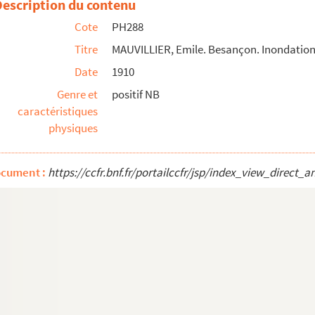
Description du contenu
1910, rue Claude Pouillet [carte postale d'après la...
Cote
PH288
en direction du pont Battant
Titre
MAUVILLIER, Emile. Besançon. Inondations
Date
1910
ur du "petit lycée"
Genre et
positif NB
our du grand lycée"
caractéristiques
physiques
me de Chamars
ande Rue (ancien hôtel Mignot de la Balme, puis Vie...
ocument :
https://ccfr.bnf.fr/portailccfr/jsp/index_view_dire
r 1910, Prés-de-Vaux, papeterie
 1910, avenue Elisée-Cusenier, caserne Lyautey
r 1910, place Saint-Jacques, en direction de Chamars
 1910, rue d'Alsace
1910, pont de la République (canal Saint-Pierre), s...
1910, pont de la République (canal Saint-Pierre), s...
1910, pont de la République (canal Saint-Pierre), s...