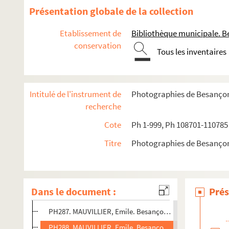
PH274. Besançon. Inondations janvier 1910, rue Proudho
Présentation globale de la collection
PH275. Besançon. Inondations janvier 1910, rue Morand,
Etablissement de
Bibliothèque municipale. B
PH276. MAUVILLIER, Emile. Besançon. Inondations janvier
conservation
Tous les inventaires
PH277. MAUVILLIER, Emile. Besançon. Inondations janvier 
PH278. MAUVILLIER, Emile. Besançon. Inondations janvier
PH279. Besançon. Inondations janvier 1910, pont de la R
Intitulé de l'instrument de
Photographies de Besanço
PH280. Besançon. Inondations janvier 1910, promenade
recherche
PH281. MAUVILLIER, Emile. Besançon. Inondations janvi
Cote
Ph 1-999, Ph 108701-110785
PH282. MAUVILLIER, Emile. Besançon. Inondations janvier 1
Titre
Photographies de Besanço
PH283. MAUVILLIER, Emile. Besançon. Inondations janvier 1
PH284. MAUVILLIER, Emile. Besançon. Inondations janvie
PH285. MAUVILLIER, Emile. Besançon. Inondations janvier 
Dans le document :
Prés
PH286. MAUVILLIER, Emile. Besançon. Inondations janvier
PH287. MAUVILLIER, Emile. Besançon. Inondations janvier 
PH288. MAUVILLIER, Emile. Besançon. Inondations janvier