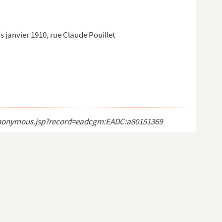
 janvier 1910, rue Claude Pouillet
ct_anonymous.jsp?record=eadcgm:EADC:a80151369