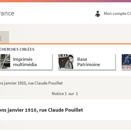
harmont. Etat des travaux, début mars 1933. N° 18
rance
Mon compte C
harmont. Etat des travaux, 15 mars 1933. N° 19
harmont. Etat des travaux, début mars 1933. N° 20
armont. Etat des travaux, fin mars 1933. N° 21
E
armont. Etat des travaux, 3 avril 1933. N° 22
CHERCHES CIBLÉES
armont. Etat des travaux, 3 avril 1933. N° 23
Imprimés
Base
 1910, place de la Révolution
multimédia
Patrimoine
1910, place de la Révolution [carte postale d'après...
910, rue des Granges, à l'entrée de la place de la...
 janvier 1910, rue Claude Pouillet
r 1910, rue des Granges
Notice
1 sur 1
er 1910, rue Gambetta
1910, rue Gambetta [carte postale d'après la photo ...
s janvier 1910, rue Claude Pouillet
r 1910, rue Morand, square Saint-Amour
 1910, rue Morand, square Saint-Amour [carte postale...