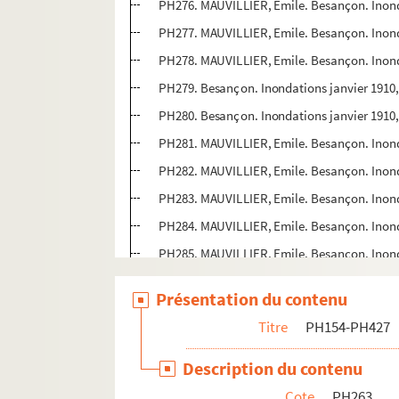
PH276. MAUVILLIER, Emile. Besançon. Inonda
PH277. MAUVILLIER, Emile. Besançon. Inondat
PH278. MAUVILLIER, Emile. Besançon. Inonda
PH279. Besançon. Inondations janvier 1910,
PH280. Besançon. Inondations janvier 191
PH281. MAUVILLIER, Emile. Besançon. Inon
PH282. MAUVILLIER, Emile. Besançon. Inondat
PH283. MAUVILLIER, Emile. Besançon. Inondat
PH284. MAUVILLIER, Emile. Besançon. Inond
PH285. MAUVILLIER, Emile. Besançon. Inondat
PH286. MAUVILLIER, Emile. Besançon. Inonda
Présentation du contenu
PH287. MAUVILLIER, Emile. Besançon. Inonda
Titre
PH154-PH427
PH288. MAUVILLIER, Emile. Besançon. Inonda
PH289. MAUVILLIER, Emile. Besançon. Inondat
Description du contenu
PH290. Besançon. Inondations janvier 1910,
Cote
PH263