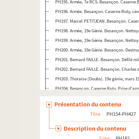
PH195. Armée, 7e RCS. Besançon. Caserne B
PH196. Armée. Besançon. Caserne Ruty, cérém
PH197. Marcel PETITJEAN. Besançon. Caserne
PH198. Armée, 19e Génie. Besançon. Nettoya
PH199. Armée, 19e Génie. Besançon. Nettoya
PH200. Armée, 19e Génie. Besançon. Destructi
PH201. Bernard FAILLE. Besançon. Défilé mil
PH202. Bernard FAILLE. Besançon. Charles de
PH203. Thoraise (Doubs). 19e génie, mars 1
PH204. Besançon. Caserne Ruty. Prise d'arm
PH205. Bernard FAILLE. Thoraise (Doubs). 19
Présentation du contenu
PH206. Bernard FAILLE. Besançon. ERM, ru
Titre
PH154-PH427
PH207. Bernard FAILLE. Besançon. Caserne
PH208. Bernard FAILLE. Besançon. Défilé mil
Description du contenu
PH209. Bernard FAILLE. Besançon. Caserne J
Cote
PH182