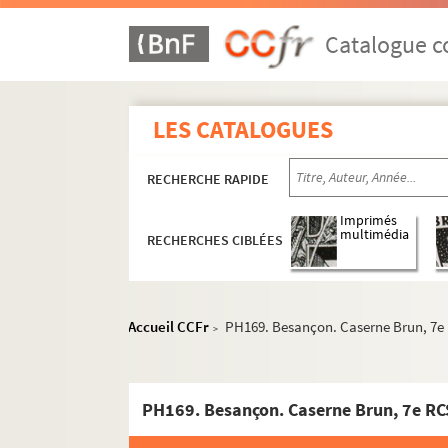
Catalogue co
LES CATALOGUES
RECHERCHE RAPIDE
Imprimés
multimédia
RECHERCHES CIBLÉES
Accueil CCFr
PH169. Besançon. Caserne Brun, 7e 
>
PH169. Besançon. Caserne Brun, 7e RC
PH1-PH153
PH154-PH427