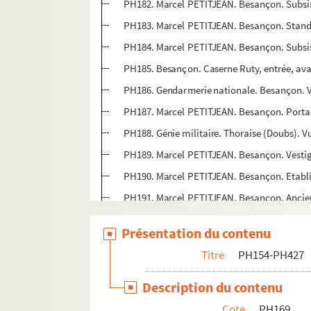
PH182. Marcel PETITJEAN. Besançon. Subsi
PH183. Marcel PETITJEAN. Besançon. Stand d
PH184. Marcel PETITJEAN. Besançon. Subsi
PH185. Besançon. Caserne Ruty, entrée, av
PH186. Gendarmerie nationale. Besançon. Vu
PH187. Marcel PETITJEAN. Besançon. Portail 
PH188. Génie militaire. Thoraise (Doubs). Vu
PH189. Marcel PETITJEAN. Besançon. Vestige
PH190. Marcel PETITJEAN. Besançon. Etabli
PH191. Marcel PETITJEAN. Besançon. Ancien
PH192. Marcel PETITJEAN. Besançon. Hanga
Présentation du contenu
PH193. Armée. Pirey (Doubs). Stand de tir 
Titre
PH154-PH427
PH194. Armée, 19e Génie. Besançon. Départ
PH195. Armée, 7e RCS. Besançon. Caserne B
Description du contenu
PH196. Armée. Besançon. Caserne Ruty, cérém
Cote
PH169