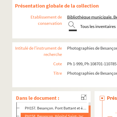
Présentation globale de la collection
Etablissement de
Bibliothèque municipale. B
conservation
Tous les inventaires
Intitulé de l'instrument de
Photographies de Besanço
recherche
Cote
Ph 1-999, Ph 108701-110785
PH1-PH153
Titre
Photographies de Besanço
PH154-PH427
PH154. Besançon. Grève des ouvrières des soieries des P
PH155. Besançon. Vue de Tarragnoz
Dans le document :
Prés
PH156. Besançon. Usines des Prés-de-Vaux : soierie / pap
PH157. Besançon. Pont Battant et église Sainte-Madelei
PH158. Besançon, Hôpital Saint-Jacques