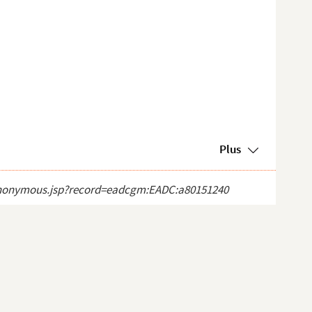
Plus
ct_anonymous.jsp?record=eadcgm:EADC:a80151240