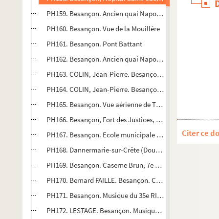
PH159. Besançon. Ancien quai Napoléon [actuel quai de 
PH160. Besançon. Vue de la Mouillère
PH161. Besançon. Pont Battant
PH162. Besançon. Ancien quai Napoléon [actuel quai de 
PH163. COLIN, Jean-Pierre. Besançon. Place du Palais, an
PH164. COLIN, Jean-Pierre. Besançon. Rue du chapitre, a
PH165. Besançon. Vue aérienne de Trépillot (ex-Séminaire
PH166. Besançon, Fort des Justices, gendarmerie
Citer ce d
PH167. Besançon. Ecole municipale de garçons de saint-
PH168. Dannermarie-sur-Crête (Doubs), Quais de la gare : 
PH169. Besançon. Caserne Brun, 7e RCS. Portes ouvertes
PH170. Bernard FAILLE. Besançon. Caserne Ruty, 407e BC
PH171. Besançon. Musique du 35e RI à la Foire-expositio
PH172. LESTAGE. Besançon. Musique du 35e RI à la Foire-