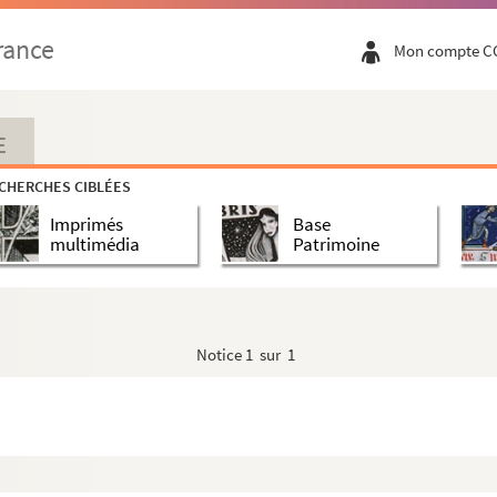
rance
Mon compte C
E
CHERCHES CIBLÉES
Imprimés
Base
multimédia
Patrimoine
Notice
1 sur 1