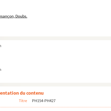
esançon, Doubs.
n
n
rés-de-Vaux, septembre 1908
entation du contenu
eterie
Titre
PH154-PH427
ne