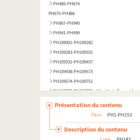
PH485-PH674
PH675-PH866
PH867-PH940
PH941-PH999
PH109001-PH109282
PH109283-PH109331
PH109332-PH109437
PH109438-PH109573
PH109574-PH109751
PH110772-PH110785 - L'Institut allemand en
Présentation du contenu
Titre
PH1-PH153
Description du contenu
Cote
PH143