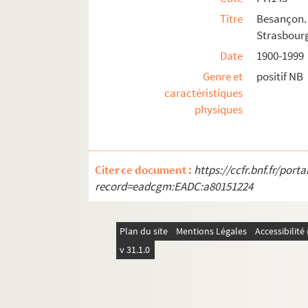
Titre
Besançon.
Strasbour
Date
1900-1999
Genre et
positif NB
caractéristiques
physiques
Citer ce document :
https://ccfr.bnf.fr/por
record=eadcgm:EADC:a80151224
Plan du site
Mentions Légales
Accessibilit
v 31.1.0