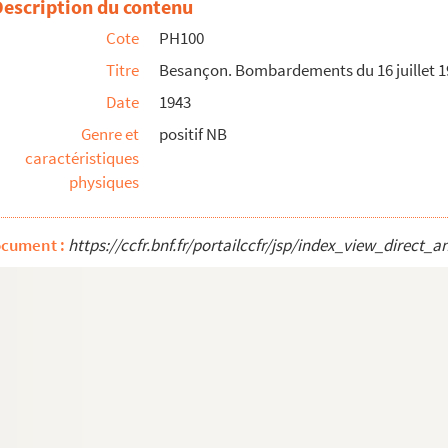
Description du contenu
calier gare Viotte et monument aux morts
Cote
PH100
Titre
Besançon. Bombardements du 16 juillet 19
Date
1943
Genre et
positif NB
caractéristiques
physiques
et 1943, train
et 1943, train
ocument :
https://ccfr.bnf.fr/portailccfr/jsp/index_view_dire
e Viotte
e Viotte
 de Beauregard
 de Beauregard