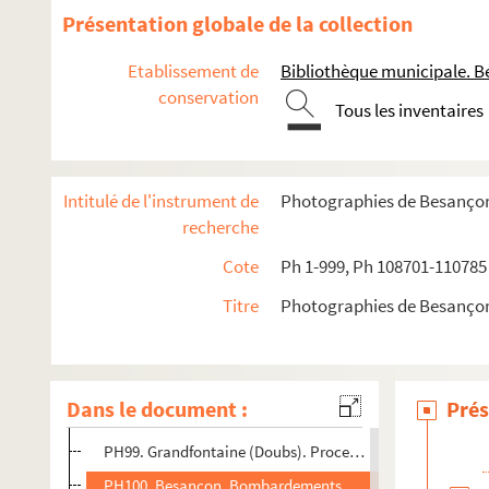
PH86. Besançon. Vue de Bregille
Présentation globale de la collection
PH87. Mauvillier, Emile. Besançon. Inondations janvier 1
Etablissement de
Bibliothèque municipale. B
PH88. Besançon. Vue prise depuis les glacis
conservation
Tous les inventaires
PH89. Besançon. Vue prise depuis les glacis
PH90. Besançon. La porte Malpas avant sa démolition en 18
PH91. Besançon. La porte Malpas avant sa démolition en 18
Intitulé de l'instrument de
Photographies de Besanço
PH92. Besançon. Pont de Bregille, avec barque lavandièr
recherche
PH93. Besançon. Quai d'Arènes et pont Battant ; barque 
Cote
Ph 1-999, Ph 108701-110785
PH94. Besançon. Grand café parisien
Titre
Photographies de Besanço
PH95. Besançon. Grand café parisien
PH96. Besançon. Tour bastionnée
PH97. Besançon. Tour bastionnée
Dans le document :
Prés
PH98. Grandfontaine (Doubs). Procession
PH99. Grandfontaine (Doubs). Procession
PH100. Besançon. Bombardements du 16 juillet 1943 : es