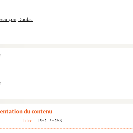
910, rue des Granges
esançon, Doubs.
94 et les rochers de la citadelle
94 et les rochers de la citadelle
n
e
lavandière
n
entation du contenu
Titre
PH1-PH153
calier gare Viotte et monument aux morts