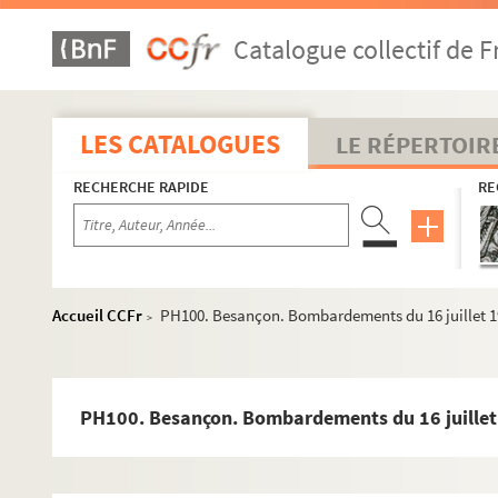
PH72. Besançon. Barques lavandières au pont de Bregille, 
Catalogue collectif de F
PH73. Besançon. Vue des usines des Prés-de-Vaux et de l
PH74. Besançon. Cavalcade sur le pont Battant
PH75. Besançon. Vue de la gare de la mouillère. En arrière
LES CATALOGUES
LE RÉPERTOIR
PH76. Besançon. Bords du Doubs
RECHERCHE RAPIDE
RE
PH77. Besançon. Le pont Battant et les quais
PH78. Besançon. Moulin Saint-Paul, pont de Bregille et 
PH79. Besançon. Bords du Doubs avec barque lavandière -
PH80. Besançon. Vue du Doubs à Tarragnoz
Accueil CCFr
PH100. Besançon. Bombardements du 16 juillet 19
>
PH81. Besançon. Vue du Doubs à Rivotte ; entrée du canal 
PH82. Besançon. Vue du Doubs à Canot, prise depuis la B
PH83. Besançon. Le Doubs et le chemin de Mazagran
PH100. Besançon. Bombardements du 16 juillet 
PH84. Besançon. Vue de Velotte
PH85. Besançon. Square Castan