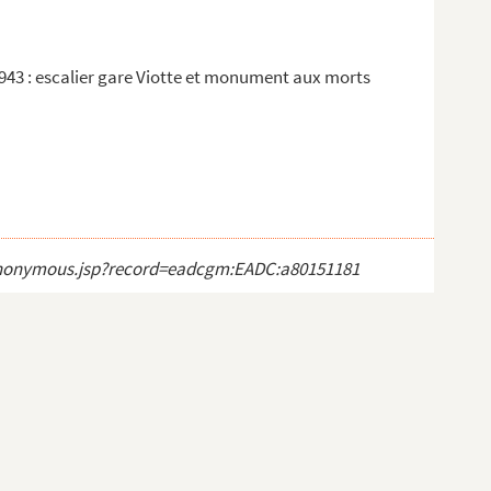
43 : escalier gare Viotte et monument aux morts
ct_anonymous.jsp?record=eadcgm:EADC:a80151181