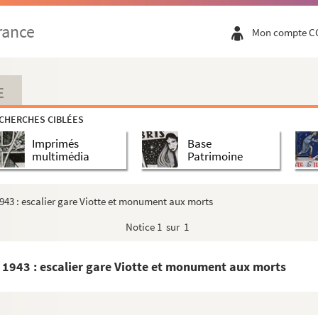
fort Beauregard et hangars de la gare de la Mouil...
rance
Mon compte C
a Malate
-plan, quartier Saint-Jean et citadelle
E
CHERCHES CIBLÉES
Imprimés
Base
citadelle vus de la promenade Micaud
multimédia
Patrimoine
 en arrière-plan, fort de Beauregard
43 : escalier gare Viotte et monument aux morts
fluvial sous la citadelle
Notice
1 sur 1
utte
1943 : escalier gare Viotte et monument aux morts