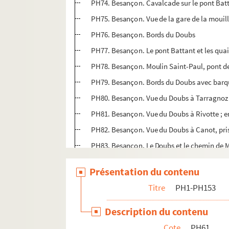
PH74. Besançon. Cavalcade sur le pont Bat
PH75. Besançon. Vue de la gare de la mouillè
PH76. Besançon. Bords du Doubs
PH77. Besançon. Le pont Battant et les qua
PH78. Besançon. Moulin Saint-Paul, pont de
PH79. Besançon. Bords du Doubs avec barque
PH80. Besançon. Vue du Doubs à Tarragnoz
PH81. Besançon. Vue du Doubs à Rivotte ; ent
PH82. Besançon. Vue du Doubs à Canot, pris
PH83. Besançon. Le Doubs et le chemin de
PH84. Besançon. Vue de Velotte
Présentation du contenu
PH85. Besançon. Square Castan
Titre
PH1-PH153
PH86. Besançon. Vue de Bregille
PH87. Mauvillier, Emile. Besançon. Inondati
Description du contenu
PH88. Besançon. Vue prise depuis les glacis
Cote
PH61