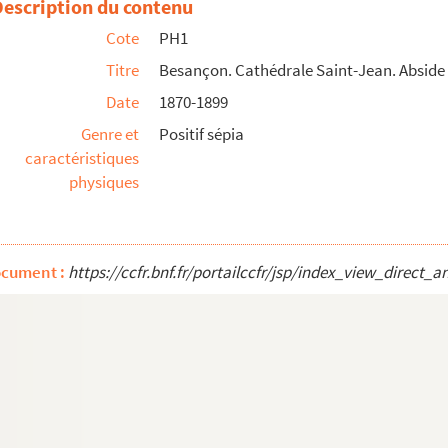
Description du contenu
Cote
PH1
 Moulin)
Titre
Besançon. Cathédrale Saint-Jean. Abside 
 ; 2, rue du Petit-Charmont)
Date
1870-1899
t et statue de Jouffroy
Genre et
Positif sépia
caractéristiques
physiques
l de Granvelle
ocument :
https://ccfr.bnf.fr/portailccfr/jsp/index_view_dire
ictor Hugo et des frères Lumière
on de la Fête-Dieu
pas