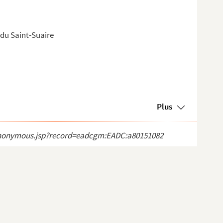
du Saint-Suaire
Plus
ct_anonymous.jsp?record=eadcgm:EADC:a80151082