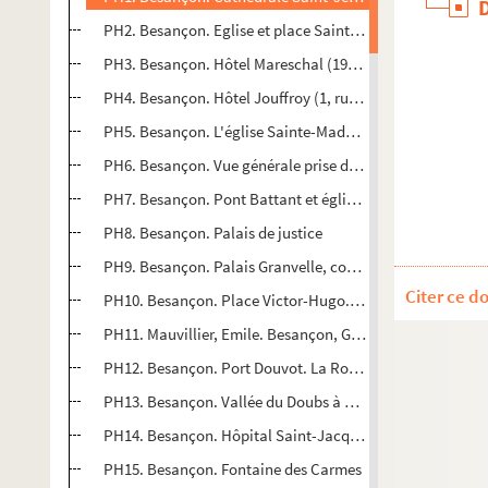
PH2. Besançon. Eglise et place Saint-Pierre
PH3. Besançon. Hôtel Mareschal (19, rue Rivotte ; rue du
PH4. Besançon. Hôtel Jouffroy (1, rue du Grand-Charmont
PH5. Besançon. L'église Sainte-Madeleine, le pont Battan
PH6. Besançon. Vue générale prise du fort Griffon
PH7. Besançon. Pont Battant et église Sainte-Madeleine
PH8. Besançon. Palais de justice
PH9. Besançon. Palais Granvelle, cour. Statue du cardina
Citer ce d
PH10. Besançon. Place Victor-Hugo. Maisons natales de V
PH11. Mauvillier, Emile. Besançon, Grande-Rue : processi
PH12. Besançon. Port Douvot. La Roche d'Or
PH13. Besançon. Vallée du Doubs à Casamène et île Mal
PH14. Besançon. Hôpital Saint-Jacques
PH15. Besançon. Fontaine des Carmes