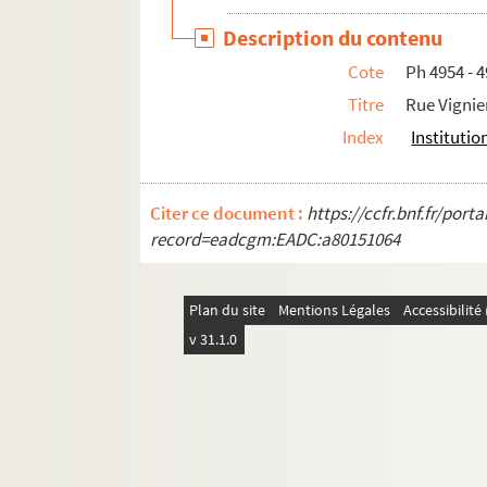
Description du contenu
Cote
Ph 4954 - 4
Titre
Rue Vignier
Index
Institutio
Citer ce document :
https://ccfr.bnf.fr/por
record=eadcgm:EADC:a80151064
Plan du site
Mentions Légales
Accessibilit
v 31.1.0