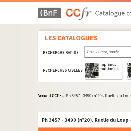
Catalogue co
LES CATALOGUES
RECHERCHE RAPIDE
Imprimés
multimédia
RECHERCHES CIBLÉES
Ph 1000 - 2211 (table 1). Citadelle et Cathédr
Ph 2212 - 4068 (table 2). Boucle
Accueil CCFr
Ph 3457 - 3490 (n°20). Ruelle du Lou
>
Ph 2212 - 2234. Vues d'ensemble
Ph 2235 - 2287 (n°1). Rue d'Alsace
Ph 2288 - 2335 (n°2). Caserne Bersot
Ph 3457 - 3490 (n°20). Ruelle du Loup 
Ph 2336 - 2380 (n°3). Rue Sarrail