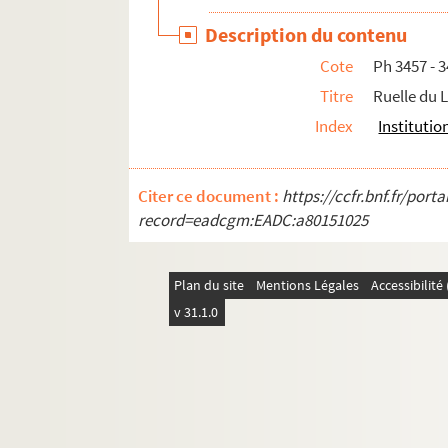
Description du contenu
Cote
Ph 3457 - 3
Titre
Ruelle du 
Index
Institutio
Citer ce document :
https://ccfr.bnf.fr/por
record=eadcgm:EADC:a80151025
Plan du site
Mentions Légales
Accessibilit
v 31.1.0