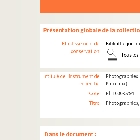
Présentation globale de la collecti
Etablissement de
Bibliothèque m
Ph 1000 - 2211 (table 1). Citadelle et Cathédr
conservation
Tous les
Ph 2212 - 4068 (table 2). Boucle
Ph 2212 - 2234. Vues d'ensemble
Intitulé de l'instrument de
Photographies
Ph 2235 - 2287 (n°1). Rue d'Alsace
recherche
Parreaux).
Ph 2288 - 2335 (n°2). Caserne Bersot
Cote
Ph 1000-5794
Ph 2336 - 2380 (n°3). Rue Sarrail
Titre
Photographies,
Ph 2381 - 2412 (n°4). Place Jean Cornet
Ph 2413 - 2487 (n°5). Rue des Granges - Rue 
Ph 2488 - 2564 (n°6). Rue des Granges - Rue 
Dans le document :
Ph 2565 - 2625 (n°7). Rue des Granges - Ru