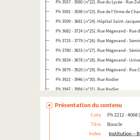
Ph 3557 - 3580 (n°22). Rue du Lycée - Rue Zo
Ph 3581 - 3598 (n°23). Rue de l'Orme de Cha
Ph 3599 - 3681 (n°24). Hôpital Saint-Jacque
Ph 3682 - 3724 (n°25). Rue Mégevand - Rue
Ph 3725 - 3779 (n°26). Rue Mégevand - Sémi
Ph 3780 - 3833 (n°27). Rue Mégevand - Sémi
Ph 3834 - 3878 (n°28). Rue Mégevand - Unive
Ph 3879 - 3920 (n°29). Rue Mégevand - Rue C
Ph 3921 - 3946 (n°30). Rue Nodier
Ph 3947 - 3984 (n°31). Rue Nodier
Ph 3985 - 4003 (n°32). Chamars
Présentation du contenu
Ph 4004 - 4040 (n°33). Petit Chamars
Cote
Ph 2212 - 4068 
Ph 4041 - 4068 (n°34). Gare d'Eau
Titre
Boucle
Ph 4069 - 5192 (table 3). Battant et Place du
Index
Institution -- 
Ph 5193 - 5415 (table 4). Chaprais