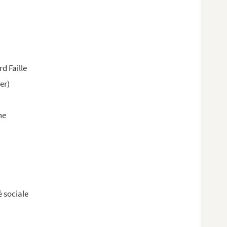
d Faille
er)
ne
é sociale