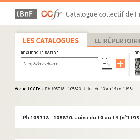
1971
Catalogue collectif de F
1972
1973
1974
LES CATALOGUES
LE RÉPERTOIR
1975
RECHERCHE RAPIDE
RE
1976
1977
1978
1979
Accueil CCFr
Ph 105718 - 105820. Juin : du 10 au 14 (n°1193)
>
1980
1981
1982
Ph 105718 - 105820. Juin : du 10 au 14 (n°1193
1983
1984