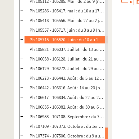
Ph 105112 - 105285. Mai : du 2 au 9 (n°1189)
Ph 105286 - 105417. mai : du 10 au 17 (n°1190)
Ph 105418 - 105556. Mai : du 27 au 2 juin (n°1191)
Ph 105557 - 105717. juin : du 3 au 9 (n°1192)
Ph 105718 - 105820. Juin : du 10 au 14 (n°1193)
Ph 105821 - 106037. Juillet : du 13 au 20 (n°1194)
Ph 106038 - 106128. Juillet : du 21 au 28 (n°1195)
Ph 106129 - 106272. Juillet : du 29 au 4 août (n°1196)
Ph 106273 - 106441. Août : du 5 au 12 (n°1197)
Ph 106442 - 106616. Août : 14 au 20 (n°1198)
Ph 106617 - 106834. Août : du 22 au 29 (n°1199)
Ph 106835 - 106982. Août : du 30 au 6 septembre (n°1200)
Ph 106983 - 107108. Septembre : du 7 au 14 (n°1201)
Ph 107109 - 107373. Octobre : du 1er au 8 (n°1202)
Ph 107374 - 107506. Octobre : du 9 au 15 (n°1203)