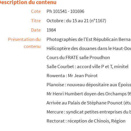
Description du contenu
Cote
Ph 101541 - 101696
Titre
Octobre : du 15 au 21 (n°1167)
Date
1984
Présentation du
Photographies de l'Est Républicain Bernar
contenu
Hélicoptère des douanes dans le Haut-D
Cours du FRATE salle Proudhon
Salle Courbet : accord ville P et T, minitel
Rowenta : Mr Jean Poirot
Planoise : nouveau dépositaire aux Épois
Mr Henri Humbert doyen des Orchamps 9
Arrivée au Palais de Stéphane Pounot (ét
Mercure : syndicat petites entreprises du 
Rectorat : réception de Chinois, Région
9)