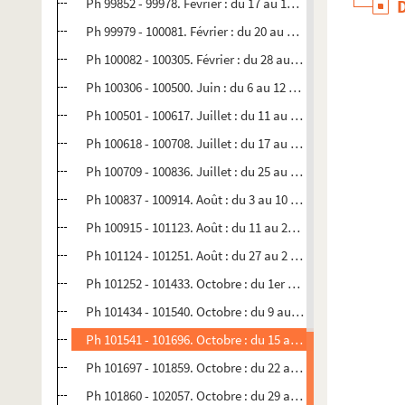
Ph 99852 - 99978. Février : du 17 au 19 (n°1155)
Ph 99979 - 100081. Février : du 20 au 27 (n°1156)
Ph 100082 - 100305. Février : du 28 au 7 mars (n°1157)
Ph 100306 - 100500. Juin : du 6 au 12 (n°1158)
Ph 100501 - 100617. Juillet : du 11 au 16 (n°1159)
Ph 100618 - 100708. Juillet : du 17 au 24 (n°1160)
Ph 100709 - 100836. Juillet : du 25 au 2 août (n°1161)
Ph 100837 - 100914. Août : du 3 au 10 (n°1162)
Ph 100915 - 101123. Août : du 11 au 26 (n°1163)
Ph 101124 - 101251. Août : du 27 au 2 septembre (n°1164)
Ph 101252 - 101433. Octobre : du 1er au 8 (n°1165)
Ph 101434 - 101540. Octobre : du 9 au 14 (n°1166)
Ph 101541 - 101696. Octobre : du 15 au 21 (n°1167)
Ph 101697 - 101859. Octobre : du 22 au 28 (n°1168)
Ph 101860 - 102057. Octobre : du 29 au 3 novembre (n°116