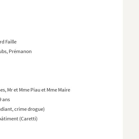
d Faille
oubs, Prémanon
ses, Mr et Mme Piau et Mme Maire
9 ans
udiant, crime drogue)
bâtiment (Caretti)