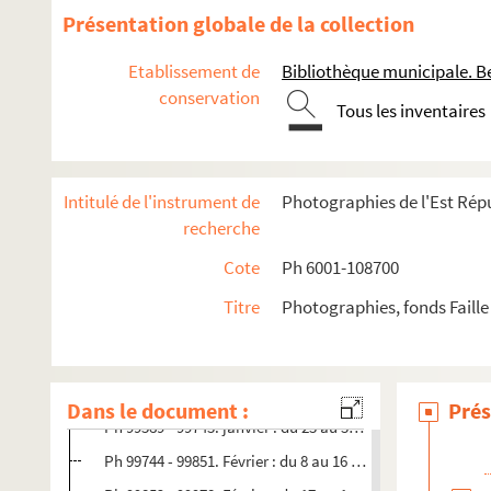
1976
Présentation globale de la collection
1977
Etablissement de
Bibliothèque municipale. B
1978
conservation
Tous les inventaires
1979
1980
1981
Intitulé de l'instrument de
Photographies de l'Est Répu
1982
recherche
1983
Cote
Ph 6001-108700
1984
Titre
Photographies, fonds Faille
Ph 99211 - 99330. Janvier : du 1er au 8 (n°1150)
Ph 99331 - 99444. Janvier : du 9 au 15 (1151)
Ph 99445 - 99588. Janvier : du 16 au 22 (n°1152)
Dans le document :
Prés
Ph 99589 - 99743. janvier : du 23 au 30 (n°1153)
Ph 99744 - 99851. Février : du 8 au 16 (n°1154)