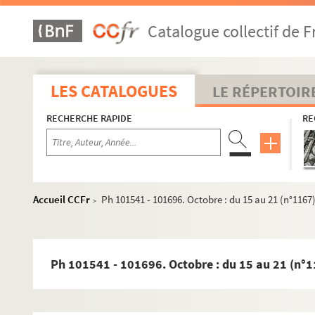
1962
Catalogue collectif de F
1963
1964
1965
LES CATALOGUES
LE RÉPERTOIR
1966
RECHERCHE RAPIDE
RE
1967
1968
1969
1970
Accueil CCFr
Ph 101541 - 101696. Octobre : du 15 au 21 (n°1167
>
1971
1972
1973
Ph 101541 - 101696. Octobre : du 15 au 21 (n°
1974
1975