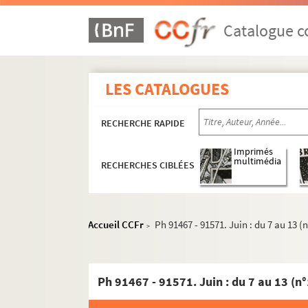
1973
Catalogue co
1974
1975
1976
LES CATALOGUES
1977
1978
RECHERCHE RAPIDE
1979
Imprimés
1980
multimédia
RECHERCHES CIBLÉES
1981
1982
Accueil CCFr
Ph 91467 - 91571. Juin : du 7 au 13 (
Ph 88764 - 88901. Janvier : du 1er au 5 (n°10
>
Ph 88902 - 88983. Janvier : du 6 au 14 (n°108
Ph 88984 - 89138. Janvier : du 15 au 20 (n°10
Ph 91467 - 91571. Juin : du 7 au 13 (n
Ph 89139 - 89347. Janvier : du 21 au 24 (n°10