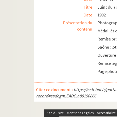
Titre
Juin : du 7
Date
1982
Présentation du
Photograph
contenu
Médaillés 
Remise prix
Saône : lo
Ouverture
Remise lég
Page photo
Citer ce document :
https://ccfr.bnf.fr/por
record=eadcgm:EADC:a80150866
Plan du site
Mentions Légales
Accessibilit