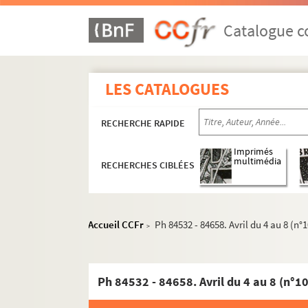
1964
Catalogue co
1965
1966
1967
LES CATALOGUES
1968
1969
RECHERCHE RAPIDE
1970
Imprimés
1971
multimédia
RECHERCHES CIBLÉES
1972
1973
1974
Accueil CCFr
Ph 84532 - 84658. Avril du 4 au 8 (n°
>
1975
1976
Ph 84532 - 84658. Avril du 4 au 8 (n°1
1977
1978