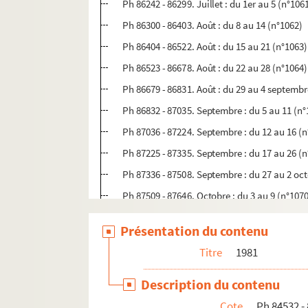
Ph 86242 - 86299. Juillet : du 1er au 5 (n°106
Ph 86300 - 86403. Août : du 8 au 14 (n°1062)
Ph 86404 - 86522. Août : du 15 au 21 (n°1063)
Ph 86523 - 86678. Août : du 22 au 28 (n°1064)
Ph 86679 - 86831. Août : du 29 au 4 septembr
Ph 86832 - 87035. Septembre : du 5 au 11 (n°
Ph 87036 - 87224. Septembre : du 12 au 16 (
Ph 87225 - 87335. Septembre : du 17 au 26 (
Ph 87336 - 87508. Septembre : du 27 au 2 oc
Ph 87509 - 87646. Octobre : du 3 au 9 (n°107
Ph 87647 - 87734. Octobre : du 10 au 14 (n°1
Présentation du contenu
Ph 87735 - 87883. Octobre : du 15 au 31 (n°1
Titre
1981
Ph 87884 - 88034. Novembre : du 1er au 8 (n
Ph 88035 - 88183. Novembre : du 9 au 15 (n°
Description du contenu
Ph 88184 - 88362. Novembre : du 16 au 22 (n
Cote
Ph 84532 -