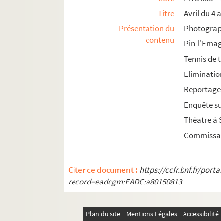
Ph 88363 - 88501. Novembre : du 23 au 1er 
Titre
Avril du 4 
Ph 88502 - 88606. Décembre : du 2 au 9 (n°1
Présentation du
Photograph
contenu
Ph 88607 - 88703. Décembre : du 10 au 20 (n
Pin-l'Emag
Ph 88704 - 88763. Décembre : du 21 au 31 (n
Tennis de 
Eliminatio
1982
Reportage
1983
Enquête su
1984
Théatre à 
1985
Commissar
Citer ce document :
https://ccfr.bnf.fr/por
record=eadcgm:EADC:a80150813
Plan du site
Mentions Légales
Accessibilit