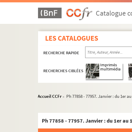
Catalogue co
LES CATALOGUES
RECHERCHE RAPIDE
1958
Imprimés
1958/1973
multimédia
RECHERCHES CIBLÉES
1959
1960
1961
Accueil CCFr
Ph 77858 - 77957. Janvier : du 1er au
>
1962
1963
Ph 77858 - 77957. Janvier : du 1er au 
1964
1965