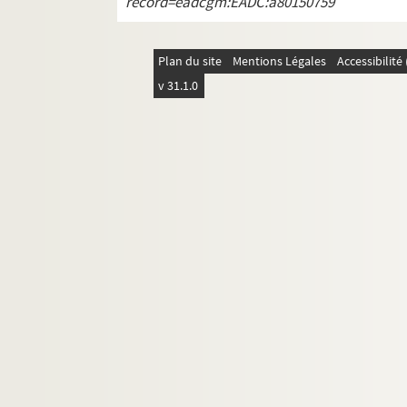
record=eadcgm:EADC:a80150759
1982
1983
Plan du site
Mentions Légales
Accessibilit
1984
v 31.1.0
1985