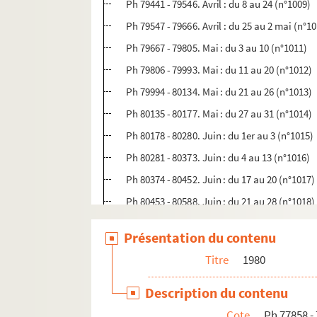
Ph 79441 - 79546. Avril : du 8 au 24 (n°1009)
Ph 79547 - 79666. Avril : du 25 au 2 mai (n°1
Ph 79667 - 79805. Mai : du 3 au 10 (n°1011)
Ph 79806 - 79993. Mai : du 11 au 20 (n°1012)
Ph 79994 - 80134. Mai : du 21 au 26 (n°1013)
Ph 80135 - 80177. Mai : du 27 au 31 (n°1014)
Ph 80178 - 80280. Juin : du 1er au 3 (n°1015)
Ph 80281 - 80373. Juin : du 4 au 13 (n°1016)
Ph 80374 - 80452. Juin : du 17 au 20 (n°1017)
Ph 80453 - 80588. Juin : du 21 au 28 (n°1018)
Ph 80589 - 80654. Juin : du 29 au 30 (n°1019)
Présentation du contenu
Ph 80655 - 80744. Juillet : du 1er au 8 (n°102
Titre
1980
Ph 80745 - 81026. Juillet : du 9 au 14 (n°1021
Ph 81027 - 81148. Juillet : du 15 au 21 (n°102
Description du contenu
Ph 81149 - 81324. Juillet : du 22 au 29 (n°102
Cote
Ph 77858 -