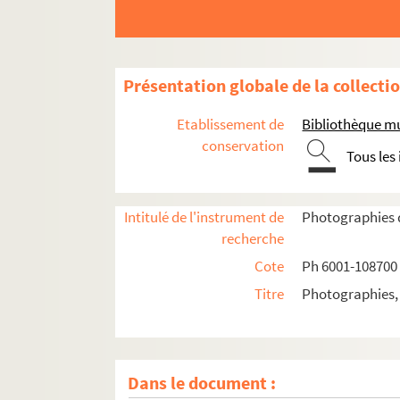
1966
1967
1968
Présentation globale de la collecti
1969
Etablissement de
Bibliothèque m
1970
conservation
Tous les
1971
1972
Intitulé de l'instrument de
Photographies d
1973
recherche
1974
Cote
Ph 6001-108700
1975
Titre
Photographies, 
1976
1977
1978
Dans le document :
1979