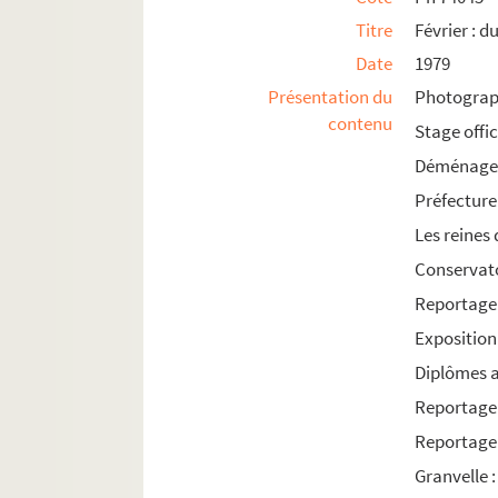
Ph 77801 - 77857. Décembre : du 27 au 31 (n
Titre
Février : d
Date
1979
1980
Présentation du
Photograph
1981
contenu
Stage offic
1982
Déménagem
1983
Préfecture
1984
Les reines
1985
Conservato
Reportage 
Exposition
Diplômes 
Reportage 
Reportage 
Granvelle 