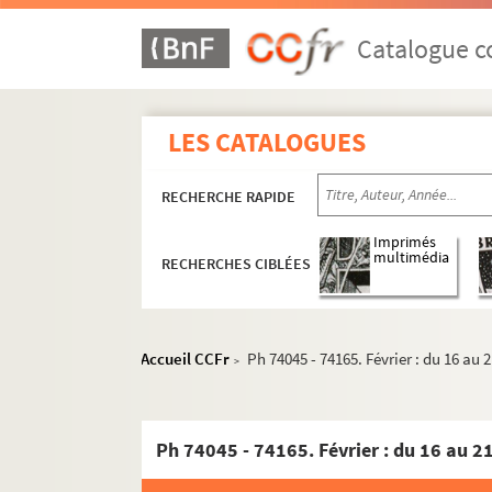
Catalogue co
1958
1958/1973
1959
LES CATALOGUES
1960
1961
RECHERCHE RAPIDE
1962
Imprimés
1963
multimédia
RECHERCHES CIBLÉES
1964
1965
1966
Accueil CCFr
Ph 74045 - 74165. Février : du 16 au 
>
1967
1968
Ph 74045 - 74165. Février : du 16 au 2
1969
1970