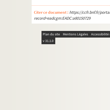
Citer ce document :
https://ccfr.bnf.fr/por
record=eadcgm:EADC:a80150729
Plan du site
Mentions Légales
Accessibilit
v 31.1.0