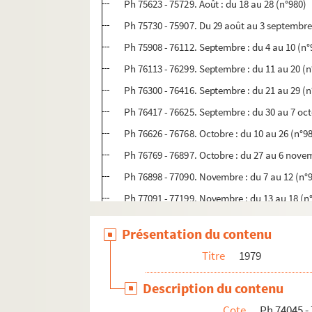
Ph 75623 - 75729. Août : du 18 au 28 (n°980)
Ph 75730 - 75907. Du 29 août au 3 septembre
Ph 75908 - 76112. Septembre : du 4 au 10 (n°
Ph 76113 - 76299. Septembre : du 11 au 20 (n
Ph 76300 - 76416. Septembre : du 21 au 29 (n
Ph 76417 - 76625. Septembre : du 30 au 7 oc
Ph 76626 - 76768. Octobre : du 10 au 26 (n°9
Ph 76769 - 76897. Octobre : du 27 au 6 nove
Ph 76898 - 77090. Novembre : du 7 au 12 (n°
Ph 77091 - 77199. Novembre : du 13 au 18 (n
Ph 77200 - 77280. Novembre : du 19 au 27 (n
Présentation du contenu
Ph 77281 - 77429. Novembre : du 28 au 5 dé
Titre
1979
Ph 77430 - 77549. Décembre : du 6 au 9 (n°99
Ph 77550 - 77704. Décembre : du 10 au 12 (n
Description du contenu
Ph 77705 - 77800. Décembre : du 18 au 26 (n
Cote
Ph 74045 -