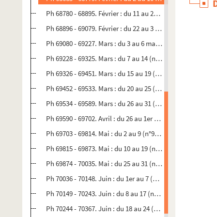
Ph 68780 - 68895. Février : du 11 au 21 (n°925)
Ph 68896 - 69079. Février : du 22 au 3 mars (n°926)
Ph 69080 - 69227. Mars : du 3 au 6 mars (n°927)
Ph 69228 - 69325. Mars : du 7 au 14 (n°928)
Ph 69326 - 69451. Mars : du 15 au 19 (n°929)
Ph 69452 - 69533. Mars : du 20 au 25 (n°930)
Ph 69534 - 69589. Mars : du 26 au 31 (n°931)
Ph 69590 - 69702. Avril : du 26 au 1er mai (n°932)
Ph 69703 - 69814. Mai : du 2 au 9 (n°933)
Ph 69815 - 69873. Mai : du 10 au 19 (n°934)
Ph 69874 - 70035. Mai : du 25 au 31 (n°935)
Ph 70036 - 70148. Juin : du 1er au 7 (n°936)
Ph 70149 - 70243. Juin : du 8 au 17 (n°937)
Ph 70244 - 70367. Juin : du 18 au 24 (n°938)