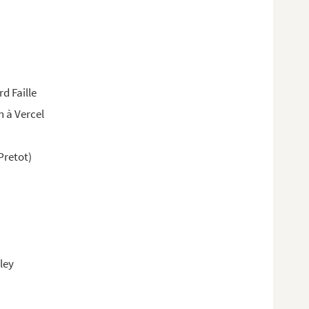
d Faille
 à Vercel
Pretot)
lley