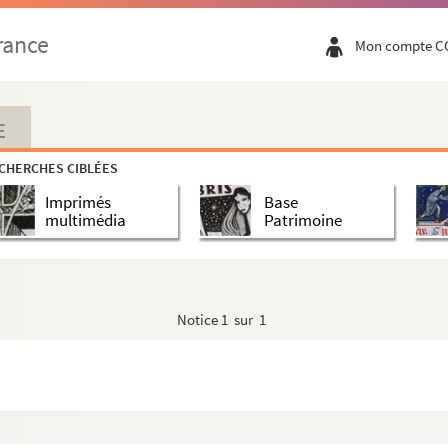
rance
Mon compte C
E
CHERCHES CIBLÉES
Imprimés
Base
multimédia
Patrimoine
Notice
1 sur 1