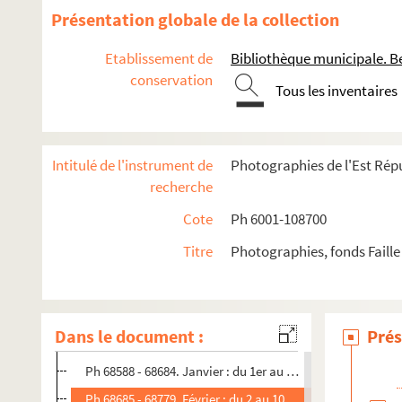
1967
Présentation globale de la collection
1968
Etablissement de
Bibliothèque municipale. B
1969
conservation
1970
Tous les inventaires
1971
1972
Intitulé de l'instrument de
Photographies de l'Est Répu
1973
recherche
1974
Cote
Ph 6001-108700
1975
Titre
Photographies, fonds Faille
1976
1977
1978
Dans le document :
Prés
Ph 68492 - 68587. Janvier : du 1er au 8 (n°922)
Ph 68588 - 68684. Janvier : du 1er au 17 (n°923)
Ph 68685 - 68779. Février : du 2 au 10 (n°924)