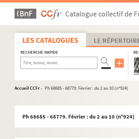
Catalogue collectif de F
LES CATALOGUES
LE RÉPERTOIR
1958
RECHERCHE RAPIDE
RE
1958/1973
1959
1960
1961
Accueil CCFr
Ph 68685 - 68779. Février : du 2 au 10 (n°924)
>
1962
1963
1964
Ph 68685 - 68779. Février : du 2 au 10 (n°924)
1965
1966