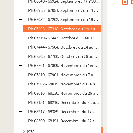
Ph 66840 - 66924. Septembre : 7 (n°908-bis)
Ph 66925 - 67051. Septembre : du 14 au 17 (n°909)
Ph 67052 - 67202. Septembre : du 18 au 30 (n°910)
Ph 67203 - 67318. Octobre : du 1er au 6 (n°911)
Ph 67319 - 67443. Octobre du 7 au 13 (n°912)
Ph 67444 - 67564. Octobre : du 14 au 25 (n°913)
Ph 67565 - 67700. Octobre : du 26 au 31 (n°914)
Ph 67701 - 67809. Novembre : du 1er au 6 (n°915)
Ph 67810 - 67901. Novembre : du 7 au 15 (n°916)
Ph 67902 - 68015. Novembre : du 16 au 24 (n°917)
Ph 68016 - 68130. Novembre : du 25 au 6 décembre (n°918
Ph 68131 - 68216. Décembre : du 7 au 16 (n°919)
Ph 68217 - 68389. Décembre : du 17 au 21 (n°920)
Ph 68390 - 68491. Décembre : du 22 au 31 (n°921)
1978