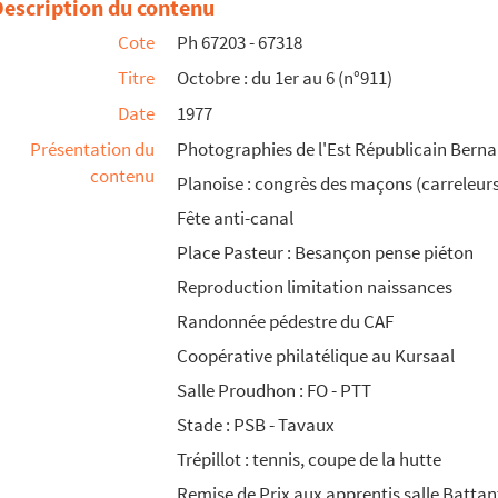
Description du contenu
Cote
Ph 67203 - 67318
Titre
Octobre : du 1er au 6 (n°911)
Date
1977
Présentation du
Photographies de l'Est Républicain Bernar
contenu
Planoise : congrès des maçons (carreleurs
Fête anti-canal
Place Pasteur : Besançon pense piéton
Reproduction limitation naissances
Randonnée pédestre du CAF
)
Coopérative philatélique au Kursaal
Salle Proudhon : FO - PTT
Stade : PSB - Tavaux
Trépillot : tennis, coupe de la hutte
Remise de Prix aux apprentis salle Battan