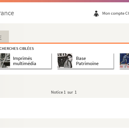
rance
Mon compte C
E
CHERCHES CIBLÉES
Imprimés
Base
multimédia
Patrimoine
Notice
1 sur 1