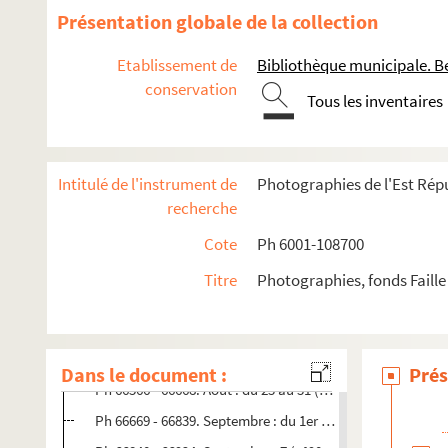
Ph 65034 - 65124. Avril : du 20 au 24 (n°895)
Présentation globale de la collection
Ph 65125 - 65263. Avril : du 25 au 1er mai (n°896)
Etablissement de
Bibliothèque municipale. B
Ph 65264 - 65401. Mai : du 2 au 11 (n°897)
conservation
Tous les inventaires
Ph 65402 - 65583. Mai : du 12 au 20 (n°898)
Ph 65584 - 65678. Mai : du 21 au 27 (n°899)
Ph 65679 - 65831. Mai : du 28 au 31 (n°900)
Intitulé de l'instrument de
Photographies de l'Est Répu
Ph 65832 - 65919. Juin : du 1er au 10 (n°901)
recherche
Ph 65920 - 66074. Juin : du 11 au 19 (n°902)
Cote
Ph 6001-108700
Ph 66075 - 66188. Juin : du 20 au 24 (n°903)
Titre
Photographies, fonds Faille
Ph 66189 - 66334. Aoüt : du 2 au 6 (n°904)
Ph 66335 - 66453. Août : du 7 au 15 (n°905)
Ph 66454 - 66565. Août : du 16 au 22 (n°906)
Dans le document :
Prés
Ph 66566 - 66668. Août : du 23 au 31 (n°907)
Ph 66669 - 66839. Septembre : du 1er au 13 (n°908)