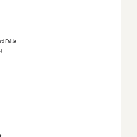
d Faille
)
t