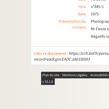
Titre
n°845-5
Date
1975
Présentation du
Photograph
contenu
Mr Fiesse 
Négatifs r
Citer ce document :
https://ccfr.bnf.fr/por
record=eadcgm:EADC:a80150593
Plan du site
Mentions Légales
Accessibilit
v 31.1.0