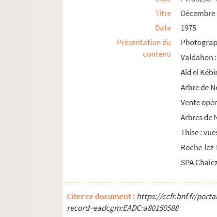
Titre
Décembre :
Date
1975
Présentation du
Photograph
contenu
Valdahon :
Aïd el Kébi
Arbre de N
Vente opér
Arbres de 
Thise : vue
Roche-lez-
SPA Chalez
Citer ce document :
https://ccfr.bnf.fr/por
record=eadcgm:EADC:a80150588