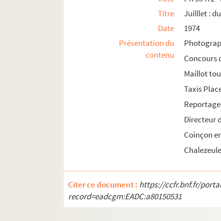
Titre
Juilllet : d
Date
1974
Présentation du
Photograph
contenu
Concours d
Maillot to
Taxis Plac
Reportage 
Directeur 
Coinçon en
Chalezeule 
Citer ce document :
https://ccfr.bnf.fr/por
record=eadcgm:EADC:a80150531