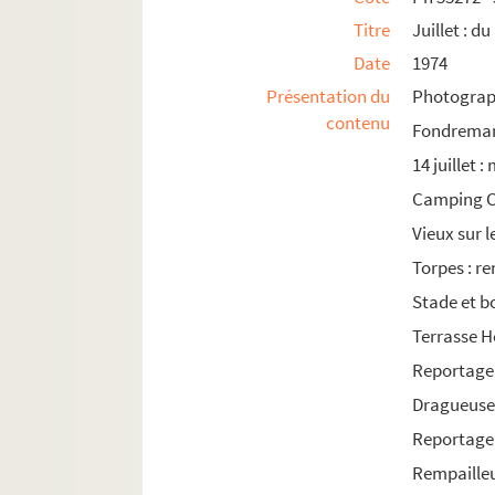
Titre
Juillet : d
1985
Date
1974
Présentation du
Photograph
contenu
Fondremans
14 juillet 
Camping Ch
Vieux sur 
Torpes : r
Stade et b
Terrasse H
Reportage
Dragueus
Reportage 
Rempailleu