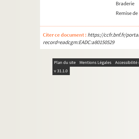
Braderie
Remise de 
Citer ce document :
https://ccfr.bnf.fr/por
record=eadcgm:EADC:a80150529
Plan du site
Mentions Légales
Accessibilit
v 31.1.0