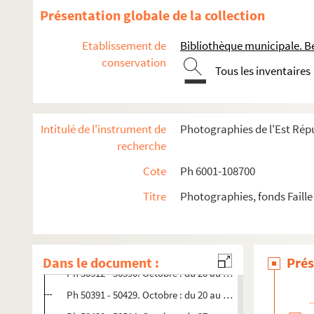
Ph 49655 - 49711. Septembre : du 3 au 9 (n°749-1)
Présentation globale de la collection
Ph 49712 - 49741. Septembre : du 3 au 9 (n°749-2)
Etablissement de
Bibliothèque municipale. B
Ph 49742 - 49816. Septembre : du 10 au 15 (n°750-1)
conservation
Tous les inventaires
Ph 49817 - 49871. Septembre : du 10 au 15 (n°750-2)
Ph 49872 - 49957. septembre : du 16 au 22 (n°751)
Ph 49958 - 50085. Septembre : du 23 au 30 (n°752)
Intitulé de l'instrument de
Photographies de l'Est Répu
Ph 50086 - 50162. Septembre : 28-29-30 (n°752-1)
recherche
Ph 50163 - 50174. Septembre : 28-29-30 (n°752-2)
Cote
Ph 6001-108700
Ph 50175 - 50190. Septembre : 28-29-30 (n°752-3)
Titre
Photographies, fonds Faille
Ph 50191 - 50219. septembre : 28-29-30 (n°752-4)
Ph 50220 - 50270. Octobre : du 1er au 6 (n°753)
Ph 50271 - 50311. Octobre : du 7 au 8 (n°754)
Dans le document :
Prés
Ph 50312 - 50390. Octobre : du 20 au 26 (n°755-1)
Ph 50391 - 50429. Octobre : du 20 au 26 (n°755-2)