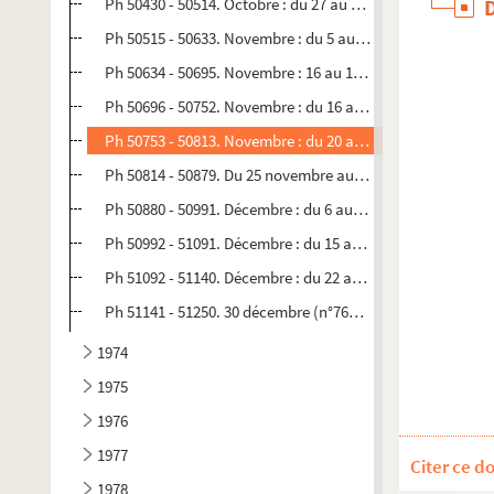
Ph 50430 - 50514. Octobre : du 27 au 4 novembre (n°756)
Ph 50515 - 50633. Novembre : du 5 au 15 (n°757)
Ph 50634 - 50695. Novembre : 16 au 19 (n°758-1)
Ph 50696 - 50752. Novembre : du 16 au 19 (n°758-2)
Ph 50753 - 50813. Novembre : du 20 au 25 (n°759)
Ph 50814 - 50879. Du 25 novembre au 5 décembre (n°760)
Ph 50880 - 50991. Décembre : du 6 au 12 (n°761)
Ph 50992 - 51091. Décembre : du 15 au 21 (n°762)
Ph 51092 - 51140. Décembre : du 22 au 1er janvier (n°763)
Ph 51141 - 51250. 30 décembre (n°763-2)
1974
1975
1976
1977
Citer ce d
1978