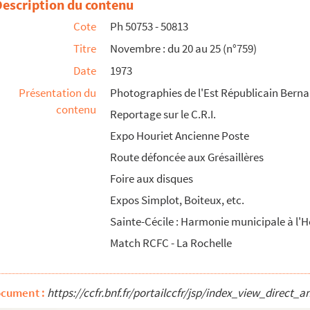
Description du contenu
Cote
Ph 50753 - 50813
Titre
Novembre : du 20 au 25 (n°759)
Date
1973
Présentation du
Photographies de l'Est Républicain Bernar
contenu
Reportage sur le C.R.I.
Expo Houriet Ancienne Poste
Route défoncée aux Grésaillères
Foire aux disques
Expos Simplot, Boiteux, etc.
Sainte-Cécile : Harmonie municipale à l'H
Match RCFC - La Rochelle
ocument :
https://ccfr.bnf.fr/portailccfr/jsp/index_view_dire