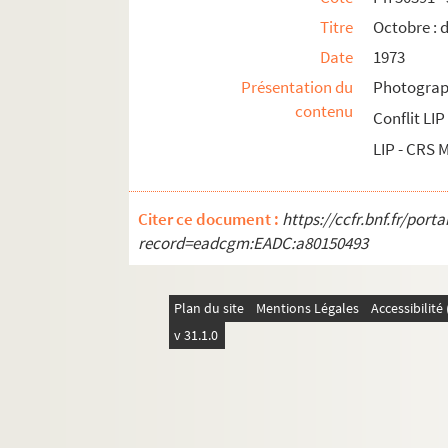
Titre
Octobre : d
Date
1973
Présentation du
Photograph
contenu
Conflit LIP
LIP - CRS 
Citer ce document :
https://ccfr.bnf.fr/por
record=eadcgm:EADC:a80150493
Plan du site
Mentions Légales
Accessibilit
v 31.1.0