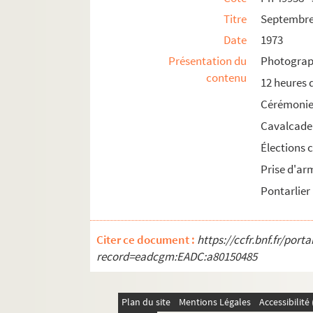
Titre
Septembre 
1983
Date
1973
1984
Présentation du
Photograph
1985
contenu
12 heures
Cérémonie
Cavalcad
Élections 
Prise d'ar
Pontarlier
Citer ce document :
https://ccfr.bnf.fr/por
record=eadcgm:EADC:a80150485
Plan du site
Mentions Légales
Accessibilit