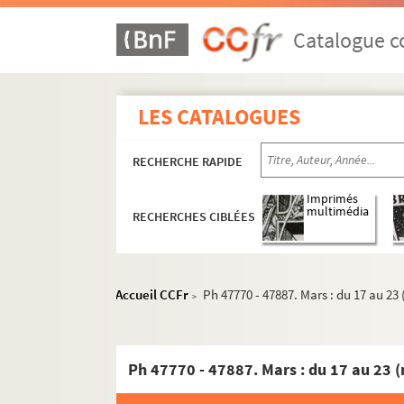
Catalogue co
LES CATALOGUES
1958
1958/1973
RECHERCHE RAPIDE
1959
Imprimés
1960
multimédia
RECHERCHES CIBLÉES
1961
1962
1963
Accueil CCFr
Ph 47770 - 47887. Mars : du 17 au 23 
>
1964
1965
Ph 47770 - 47887. Mars : du 17 au 23 
1966
1967