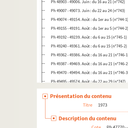
Ph 48903 - 49006. Juin : du 16 au 21 (n°742)
Ph 49007 - 49073. Juin : du 22 au 24 (n°743)
Ph 49074 - 49154. Août : du 1er au 5 (n°744-1
Ph 49155 - 49191. Août : du 1er au 5 (n°744-2
Ph 49192 - 49239. Août : du 6 au 15 (n°745-1)
Ph 49240 - 49361. Août : du 6 au 15 (n°745-2)
Ph 49362 - 49386. Août : du 16 au 21 (n°746-1
Ph 49387 - 49469. Août : du 16 au 21 (n°746-2
Ph 49470 - 49494. Août : du 16 au 21 (n°746-3
Ph 49495 - 49574. Août : du 22 au 29 (n°747)
Ph 49575 - 49654. Août : du 30 au 2 septembr
Présentation du contenu
Ph 49655 - 49711. Septembre : du 3 au 9 (n°7
Titre
1973
Ph 49712 - 49741. Septembre : du 3 au 9 (n°7
Ph 49742 - 49816. Septembre : du 10 au 15 (n
Description du contenu
Ph 49817 - 49871. Septembre : du 10 au 15 (n
Cote
Ph 47770 -