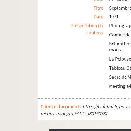
Titre
Septembre 
Date
1971
Présentation du
Photograph
contenu
Comice de
Schmitt no
morts
La Pelouse
Tableau Ga
Sacre de 
Meeting aé
Citer ce document :
https://ccfr.bnf.fr/por
record=eadcgm:EADC:a80150387