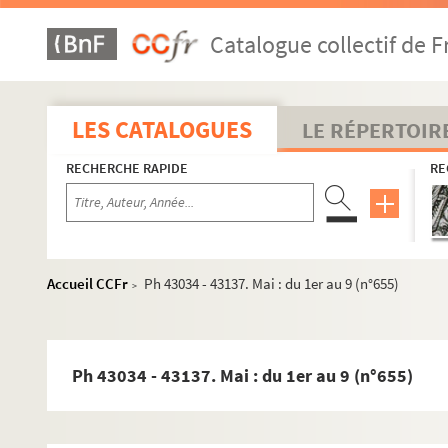
Catalogue collectif de F
1958
1958/1973
LES CATALOGUES
LE RÉPERTOIR
1959
RECHERCHE RAPIDE
RE
1960
1961
1962
1963
Accueil CCFr
Ph 43034 - 43137. Mai : du 1er au 9 (n°655)
>
1964
1965
1966
Ph 43034 - 43137. Mai : du 1er au 9 (n°655)
1967
1968