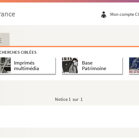
rance
Mon compte C
E
CHERCHES CIBLÉES
Imprimés
Base
multimédia
Patrimoine
Notice
1 sur 1