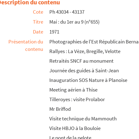
Description du contenu
Cote
Ph 43034 - 43137
Titre
Mai : du 1er au 9 (n°655)
Date
1971
Présentation du
Photographies de l'Est Républicain Bernar
contenu
Rallyes : La Vèze, Bregille, Velotte
Retraités SNCF au monument
Journée des guides à Saint-Jean
Inauguration SOS Nature à Planoise
Meeting aérien à Thise
Tilleroyes : visite Prolabor
Mr Briffod
Visite technique du Mammouth
Visite HBJO à la Bouloie
Le pont de la pelote