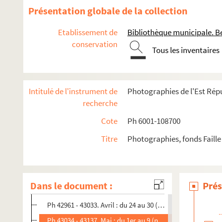
1969
Présentation globale de la collection
1970
Etablissement de
Bibliothèque municipale. B
1971
conservation
Tous les inventaires
Ph 42341 - 42404. Janvier : du 1er au 15 (n°644)
Ph 42405 - 42477. Janvier : du 16 au 24 (n°645)
Ph 42478 - 42536. Janvier : du 25 au 3 février (n°646)
Intitulé de l'instrument de
Photographies de l'Est Répu
Ph 42537 - 42606. Février : du 4 au 12 février (n°647)
recherche
Ph 42607 - 42682. Février : du 13 au 23 (n°648)
Cote
Ph 6001-108700
Ph 42683 - 42745. Février : du 24 au 1er mars (n°649)
Titre
Photographies, fonds Faille
Ph 42746 - 42795. Mars : du 2 au 10 mars (n°650)
Ph 42796 - 42844. Mars : du 11 au 21 (n°651)
Ph 42845 - 42905. Mars : du 22 au 27 (n°652)
Dans le document :
Prés
Ph 42906 - 42960. Mars : du 28 au 2 avril (n°653)
Ph 42961 - 43033. Avril : du 24 au 30 (n°654)
Ph 43034 - 43137. Mai : du 1er au 9 (n°655)