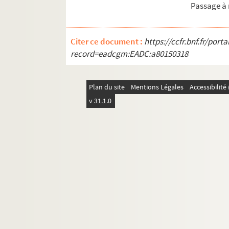
Passage à 
Citer ce document :
https://ccfr.bnf.fr/por
record=eadcgm:EADC:a80150318
Plan du site
Mentions Légales
Accessibilit
v 31.1.0