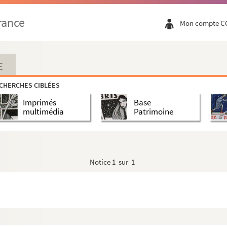
rance
Mon compte C
E
CHERCHES CIBLÉES
Imprimés
Base
multimédia
Patrimoine
Notice
1 sur 1