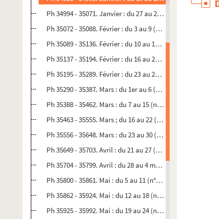
Ph 34994 - 35071. Janvier : du 27 au 2 février (n°568)
Ph 35072 - 35088. Février : du 3 au 9 (n°569)
Ph 35089 - 35136. Février : du 10 au 15 (n°570)
Ph 35137 - 35194. Février : du 16 au 22 (n°571)
Ph 35195 - 35289. Février : du 23 au 28 (n°572)
Ph 35290 - 35387. Mars : du 1er au 6 (n°573)
Ph 35388 - 35462. Mars : du 7 au 15 (n°574)
Ph 35463 - 35555. Mars ; du 16 au 22 (n°575)
Ph 35556 - 35648. Mars : du 23 au 30 (n°576)
Ph 35649 - 35703. Avril : du 21 au 27 (n°577)
Ph 35704 - 35799. Avril : du 28 au 4 mai (n°578)
Ph 35800 - 35861. Mai : du 5 au 11 (n°579)
Ph 35862 - 35924. Mai : du 12 au 18 (n°580)
Ph 35925 - 35992. Mai : du 19 au 24 (n°581)