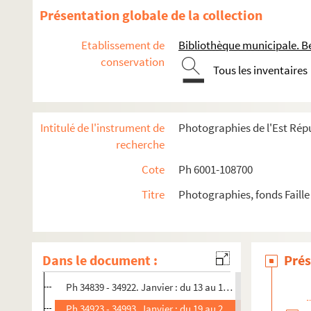
1958/1973
Présentation globale de la collection
1959
Etablissement de
Bibliothèque municipale. B
1960
conservation
1961
Tous les inventaires
1962
1963
Intitulé de l'instrument de
Photographies de l'Est Répu
1964
recherche
1965
Cote
Ph 6001-108700
1966
Titre
Photographies, fonds Faille
1967
1968
1969
Dans le document :
Prés
Ph 34797 - 34838. Janvier : du 7 au 12 (n°565)
Ph 34839 - 34922. Janvier : du 13 au 18 (n°566)
Ph 34923 - 34993. Janvier : du 19 au 26 (n°567)