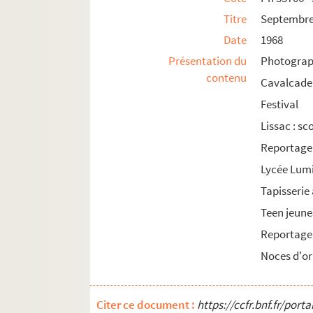
Titre
Septembre 
1980
Date
1968
1981
Présentation du
Photograph
1982
contenu
Cavalcade 
1983
Festival
1984
Lissac : s
1985
Reportage
Lycée Lum
Tapisserie
Teen jeune
Reportage
Noces d'or
Citer ce document :
https://ccfr.bnf.fr/por