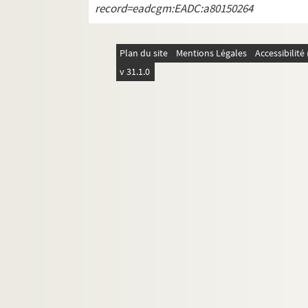
record=eadcgm:EADC:a80150264
Plan du site
Mentions Légales
Accessibilit
v 31.1.0