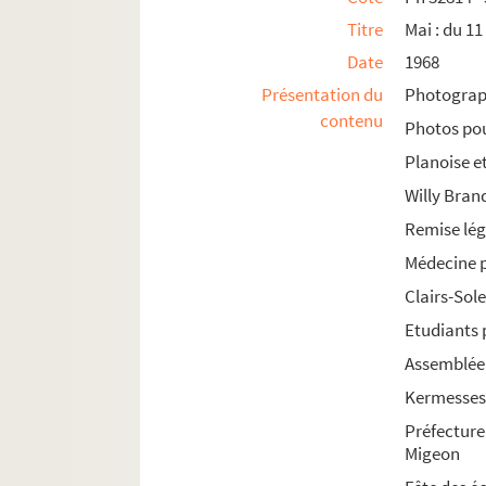
Ph 34714 - 34780. Décembre : du 24 au 29 (n
Titre
Mai : du 11
Ph 34781 - 34796. Décembre : du 30 au 6 janv
Date
1968
Présentation du
Photograph
1969
contenu
Photos pou
1970
Planoise e
1971
Willy Brand
1972
Remise lég
1973
Médecine p
1974
Clairs-Sole
1975
Etudiants 
1976
Assemblée 
1977
Kermesses 
1978
Préfectur
1979
Migeon
1980