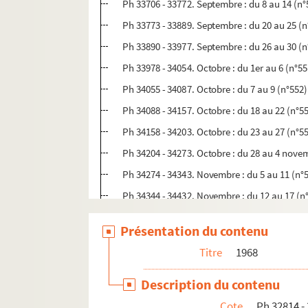
Ph 33706 - 33772. Septembre : du 8 au 14 (n°
Ph 33773 - 33889. Septembre : du 20 au 25 (n
Ph 33890 - 33977. Septembre : du 26 au 30 (n
Ph 33978 - 34054. Octobre : du 1er au 6 (n°55
Ph 34055 - 34087. Octobre : du 7 au 9 (n°552)
Ph 34088 - 34157. Octobre : du 18 au 22 (n°5
Ph 34158 - 34203. Octobre : du 23 au 27 (n°5
Ph 34204 - 34273. Octobre : du 28 au 4 nove
Ph 34274 - 34343. Novembre : du 5 au 11 (n°
Ph 34344 - 34432. Novembre : du 12 au 17 (n
Ph 34433 - 34477. Novembre : du 18 au 25 (n
Présentation du contenu
Ph 34478 - 34530. Novembre : du 26 au 1er 
Titre
1968
Ph 34531 - 34589. Décembre : du 2 au 9 (n°56
Ph 34590 - 34640. Décembre : du 10 au 15 (n
Description du contenu
Ph 34641 - 34713. Décembre : du 16 au 23 (n
Cote
Ph 32814 -