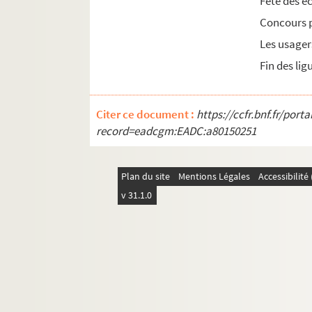
Fête des é
1981
Concours p
1982
Les usager
1983
Fin des li
1984
1985
Citer ce document :
https://ccfr.bnf.fr/por
record=eadcgm:EADC:a80150251
Plan du site
Mentions Légales
Accessibilit
v 31.1.0