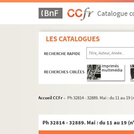
Catalogue co
1958
1958/1973
LES CATALOGUES
1959
1960
RECHERCHE RAPIDE
1961
Imprimés
1962
multimédia
RECHERCHES CIBLÉES
1963
1964
1965
Accueil CCFr
Ph 32814 - 32889. Mai : du 11 au 19 (
>
1966
1967
Ph 32814 - 32889. Mai : du 11 au 19 (n
1968