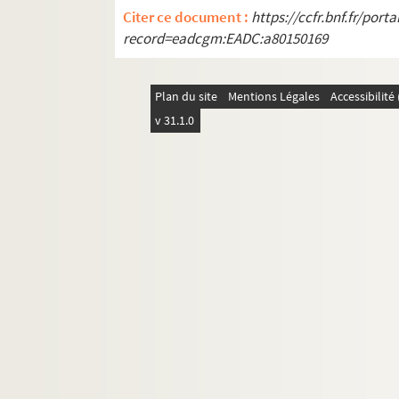
Citer ce document :
https://ccfr.bnf.fr/por
record=eadcgm:EADC:a80150169
Plan du site
Mentions Légales
Accessibilit
v 31.1.0