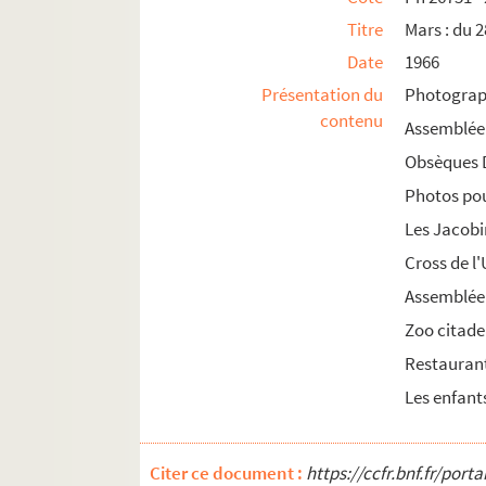
Ph 28690 - 28734. Novembre : du 14 au 20 (n
Titre
Mars : du 2
Ph 28735 - 28781. Novembre : du 21 au 27 (n
Date
1966
Ph 28782 - 28859. Novembre : du 28 au 3 dé
Présentation du
Photograph
contenu
Ph 28860 - 28907. Décembre : du 4 au 9 (n°47
Assemblée
Ph 28908 - 28965. Décembre : du 10 au 16 (n
Obsèques D
Ph 28966 - 29015. Décembre : du 17 au 23 (n
Photos po
Les Jacobi
1967
Cross de l
1968
Assemblée
1969
Zoo citade
1970
Restauran
1971
Les enfant
1972
1973
1974
Citer ce document :
https://ccfr.bnf.fr/por