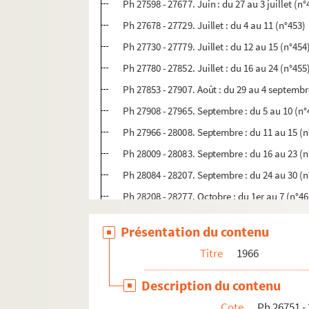
Ph 27598 - 27677. Juin : du 27 au 3 juillet (n°
Ph 27678 - 27729. Juillet : du 4 au 11 (n°453)
Ph 27730 - 27779. Juillet : du 12 au 15 (n°454
Ph 27780 - 27852. Juillet : du 16 au 24 (n°455
Ph 27853 - 27907. Août : du 29 au 4 septembr
Ph 27908 - 27965. Septembre : du 5 au 10 (n°
Ph 27966 - 28008. Septembre : du 11 au 15 (n
Ph 28009 - 28083. Septembre : du 16 au 23 (n
Ph 28084 - 28207. Septembre : du 24 au 30 (n
Ph 28208 - 28277. Octobre : du 1er au 7 (n°46
Ph 28278 - 28362. Octobre : du 8 au 15 (n°46
Présentation du contenu
Ph 28363 - 28436. Octobre : du 16 au 21 (n°4
Titre
1966
Ph 28437 - 28519. Octobre : du 22 au 28 (n°4
Ph 28520 - 28606. Octobre : du 29 au 6 nove
Description du contenu
Ph 28607 - 28689. Novembre : du 7 au 13 (n°
Cote
Ph 26751 -