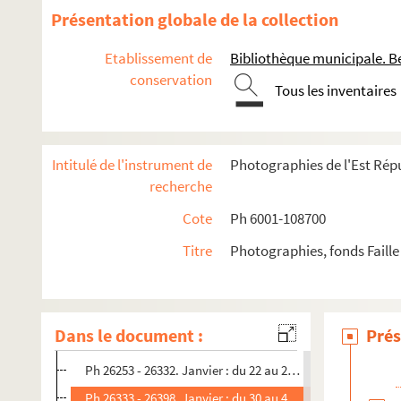
Présentation globale de la collection
1958
Etablissement de
Bibliothèque municipale. B
1958/1973
conservation
1959
Tous les inventaires
1960
1961
Intitulé de l'instrument de
Photographies de l'Est Répu
1962
recherche
1963
Cote
Ph 6001-108700
1964
Titre
Photographies, fonds Faille
1965
1966
Ph 26045 - 26162. Janvier : du 8 au 15 (n°430)
Dans le document :
Prés
Ph 26163 - 26252. Janvier : du 16 au 21 (n°431)
Ph 26253 - 26332. Janvier : du 22 au 29 (n°432)
Ph 26333 - 26398. Janvier : du 30 au 4 février (n°433)