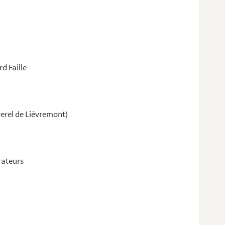
d Faille
erel de Lièvremont)
rateurs