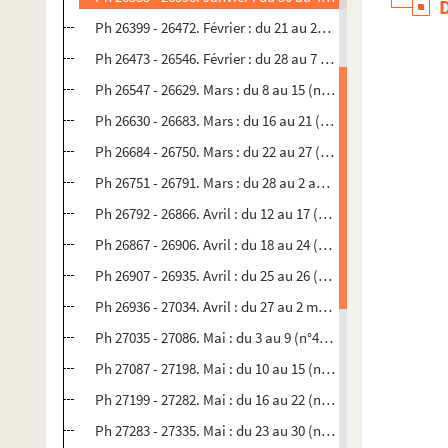
Ph 26399 - 26472. Février : du 21 au 27 (n°434)
Ph 26473 - 26546. Février : du 28 au 7 mars (n°435)
Ph 26547 - 26629. Mars : du 8 au 15 (n°436)
Ph 26630 - 26683. Mars : du 16 au 21 (n°437)
Ph 26684 - 26750. Mars : du 22 au 27 (n°438)
Ph 26751 - 26791. Mars : du 28 au 2 avril (n°439)
Ph 26792 - 26866. Avril : du 12 au 17 (n°440)
Ph 26867 - 26906. Avril : du 18 au 24 (n°441)
Ph 26907 - 26935. Avril : du 25 au 26 (n°442)
Ph 26936 - 27034. Avril : du 27 au 2 mai (n°443)
Ph 27035 - 27086. Mai : du 3 au 9 (n°444)
Ph 27087 - 27198. Mai : du 10 au 15 (n°445)
Ph 27199 - 27282. Mai : du 16 au 22 (n°446)
Ph 27283 - 27335. Mai : du 23 au 30 (n°447)