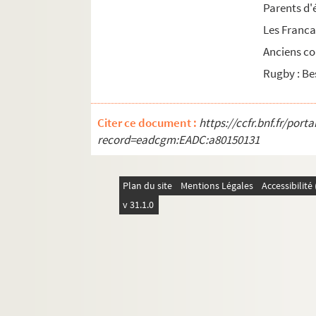
Parents d'
Les Franca
Anciens c
Rugby : B
Citer ce document :
https://ccfr.bnf.fr/por
record=eadcgm:EADC:a80150131
Plan du site
Mentions Légales
Accessibilit
v 31.1.0