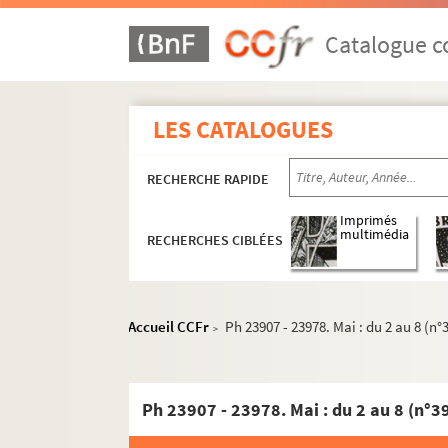
Catalogue co
LES CATALOGUES
RECHERCHE RAPIDE
Imprimés
multimédia
RECHERCHES CIBLÉES
1958
1958/1973
1959
Accueil CCFr
Ph 23907 - 23978. Mai : du 2 au 8 (n°
>
1960
1961
Ph 23907 - 23978. Mai : du 2 au 8 (n°3
1962
1963