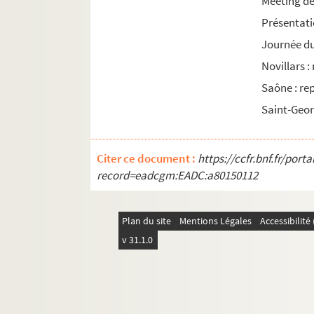
Meeting d
1977
Présentati
1978
Journée du
1979
Novillars
1980
Saône : re
1981
Saint-Geor
1982
1983
Citer ce document :
https://ccfr.bnf.fr/por
1984
record=eadcgm:EADC:a80150112
1985
Plan du site
Mentions Légales
Accessibilit
v 31.1.0