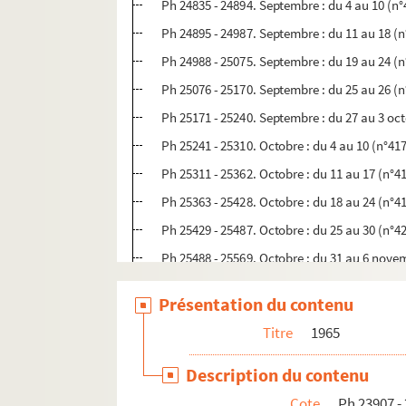
Ph 24835 - 24894. Septembre : du 4 au 10 (n°
Ph 24895 - 24987. Septembre : du 11 au 18 (n
Ph 24988 - 25075. Septembre : du 19 au 24 (n
Ph 25076 - 25170. Septembre : du 25 au 26 (n
Ph 25171 - 25240. Septembre : du 27 au 3 oc
Ph 25241 - 25310. Octobre : du 4 au 10 (n°41
Ph 25311 - 25362. Octobre : du 11 au 17 (n°4
Ph 25363 - 25428. Octobre : du 18 au 24 (n°4
Ph 25429 - 25487. Octobre : du 25 au 30 (n°4
Ph 25488 - 25569. Octobre : du 31 au 6 nove
Ph 25570 - 25622. Novembre : du 7 au 12 (n°
Présentation du contenu
Ph 25623 - 25663. Novembre : du 13 au 19 (n
Titre
1965
Ph 25664 - 25770. Novembre : du 20 au 26 (n
Ph 25771 - 25852. Novembre : du 27 au 4 dé
Description du contenu
Ph 25853 - 25907. Décembre : du 5 au 12 (n°
Cote
Ph 23907 -