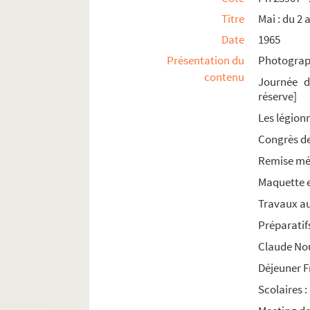
Ph 25908 - 25936. Décembre : du 12 au 18 (n
Titre
Mai : du 2 
Ph 25937 - 25968. Décembre : du 19 au 28 (n
Date
1965
Ph 25969 - 26044. Décembre : du 29 au 7 janv
Présentation du
Photograph
contenu
Journée d
1966
réserve]
1967
Les légio
1968
Congrès d
1969
Remise mér
1970
Maquette e
1971
Travaux a
1972
Préparatif
1973
Claude Nou
1974
Déjeuner F
1975
Scolaires :
1976