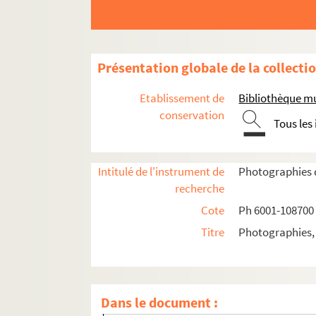
Présentation globale de la collecti
Etablissement de
Bibliothèque m
1958
conservation
Tous les
1958/1973
1959
Intitulé de l'instrument de
Photographies d
1960
recherche
1961
Cote
Ph 6001-108700
1962
Titre
Photographies, 
1963
1964
1965
Dans le document :
Ph 23010 - 23067. Janvier : du 9 au 14 (n°386