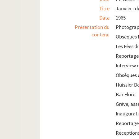
Ph 25171 - 25240. Septembre : du 27 au 3 oc
Titre
Janvier : d
Ph 25241 - 25310. Octobre : du 4 au 10 (n°41
Date
1965
Ph 25311 - 25362. Octobre : du 11 au 17 (n°4
Présentation du
Photograph
contenu
Ph 25363 - 25428. Octobre : du 18 au 24 (n°4
Obsèques B
Ph 25429 - 25487. Octobre : du 25 au 30 (n°4
Les Fées du
Ph 25488 - 25569. Octobre : du 31 au 6 nove
Reportage
Ph 25570 - 25622. Novembre : du 7 au 12 (n°
Interview 
Ph 25623 - 25663. Novembre : du 13 au 19 (n
Obsèques 
Ph 25664 - 25770. Novembre : du 20 au 26 (n
Huissier B
Ph 25771 - 25852. Novembre : du 27 au 4 dé
Bar Flore
Ph 25853 - 25907. Décembre : du 5 au 12 (n°
Grève, as
Ph 25908 - 25936. Décembre : du 12 au 18 (n
Inaugurati
Ph 25937 - 25968. Décembre : du 19 au 28 (n
Reportage 
Ph 25969 - 26044. Décembre : du 29 au 7 janv
Réceptions