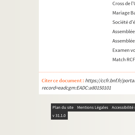
Cross de l
1966
Mariage Ba
1967
Société d'
1968
Assemblée
1969
Assemblée
1970
Examen vol 
1971
Match RCFC
1972
1973
1974
Citer ce document :
https://ccfr.bnf.fr/por
record=eadcgm:EADC:a80150101
1975
1976
1977
Plan du site
Mentions Légales
Accessibilit
v 31.1.0
1978
1979