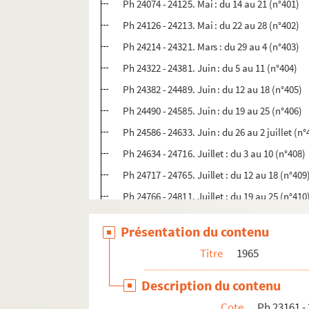
Ph 24074 - 24125. Mai : du 14 au 21 (n°401)
Ph 24126 - 24213. Mai : du 22 au 28 (n°402)
Ph 24214 - 24321. Mars : du 29 au 4 (n°403)
Ph 24322 - 24381. Juin : du 5 au 11 (n°404)
Ph 24382 - 24489. Juin : du 12 au 18 (n°405)
Ph 24490 - 24585. Juin : du 19 au 25 (n°406)
Ph 24586 - 24633. Juin : du 26 au 2 juillet (n°
Ph 24634 - 24716. Juillet : du 3 au 10 (n°408)
Ph 24717 - 24765. Juillet : du 12 au 18 (n°409
Ph 24766 - 24811. Juillet : du 19 au 25 (n°410
Ph 24812 - 24834. Juillet : du 26 au 28 (n°411
Présentation du contenu
Ph 24835 - 24894. Septembre : du 4 au 10 (n°
Titre
1965
Ph 24895 - 24987. Septembre : du 11 au 18 (n
Ph 24988 - 25075. Septembre : du 19 au 24 (n
Description du contenu
Ph 25076 - 25170. Septembre : du 25 au 26 (n
Cote
Ph 23161 -